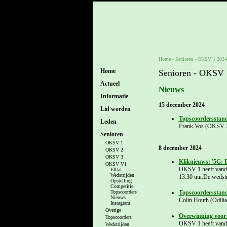
Home
- Senioren -
OKSV 1 2024
Home
Senioren - OKSV 
Actueel
Nieuws
Informatie
15 december 2024
Lid worden
Topscoordersstan
Leden
Frank Vos (OKSV 3
Senioren
OKSV 1
8 december 2024
OKSV 2
OKSV 3
Kliknieuws: '5G: 
OKSV V1
OKSV 1 heeft vanda
Elftal
Wedstrijden
13:30 uur.De wedst
Opstelling
Competitie
Topscoordersstand
Topscoorders
Nieuws
Colin Houth (Odilia
Instagram
Overige
Overwinning voor 
Topscoorders
OKSV 1 heeft vanda
Wedstrijden