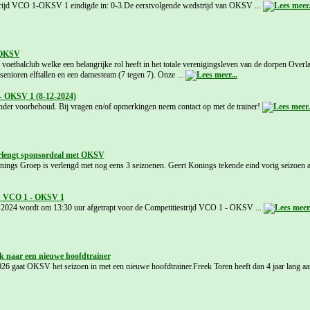
rijd VCO 1-OKSV 1 eindigde in: 0-3.De eerstvolgende wedstrijd van OKSV ...
 OKSV
voetbalclub welke een belangrijke rol heeft in het totale verenigingsleven van de dorpen Overl
enioren elftallen en een damesteam (7 tegen 7). Onze ...
- OKSV 1 (8-12-2024)
onder voorbehoud. Bij vragen en/of opmerkingen neem contact op met de trainer!
rlengt sponsordeal met OKSV
nings Groep is verlengd met nog eens 3 seizoenen. Geert Konings tekende eind vorig seizoen al 
: VCO 1 - OKSV 1
2024 wordt om 13:30 uur afgetrapt voor de Competitiestrijd VCO 1 - OKSV ...
 naar een nieuwe hoofdtrainer
26 gaat OKSV het seizoen in met een nieuwe hoofdtrainer.Freek Toren heeft dan 4 jaar lang aan