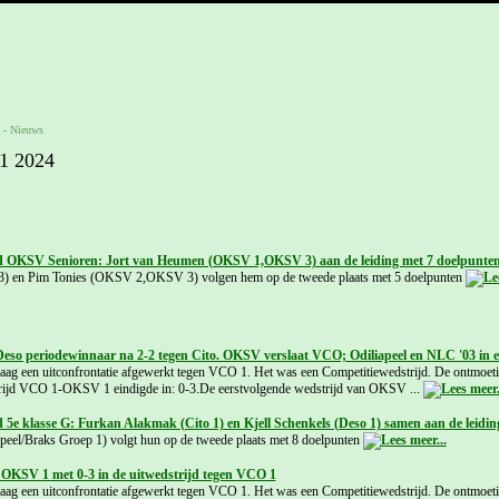
-
Nieuws
1 2024
d OKSV Senioren: Jort van Heumen (OKSV 1,OKSV 3) aan de leiding met 7 doelpunte
) en Pim Tonies (OKSV 2,OKSV 3) volgen hem op de tweede plaats met 5 doelpunten
Deso periodewinnaar na 2-2 tegen Cito. OKSV verslaat VCO; Odiliapeel en NLC '03 in 
ag een uitconfrontatie afgewerkt tegen VCO 1. Het was een Competitiewedstrijd. De ontmoet
rijd VCO 1-OKSV 1 eindigde in: 0-3.De eerstvolgende wedstrijd van OKSV ...
 5e klasse G: Furkan Alakmak (Cito 1) en Kjell Schenkels (Deso 1) samen aan de leidin
peel/Braks Groep 1) volgt hun op de tweede plaats met 8 doelpunten
OKSV 1 met 0-3 in de uitwedstrijd tegen VCO 1
ag een uitconfrontatie afgewerkt tegen VCO 1. Het was een Competitiewedstrijd. De ontmoet