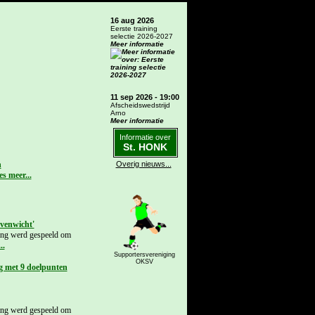
16 aug 2026
Eerste training
selectie 2026-2027
Meer informatie
11 sep 2026 - 19:00
Afscheidswedstrijd
Arno
Meer informatie
Informatie over
St. HONK
n
Overig nieuws...
evenwicht'
ing werd gespeeld om
Supportersvereniging
OKSV
g met 9 doelpunten
ing werd gespeeld om