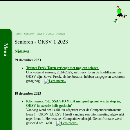
Home
- Senioren -
OKSV 1 2023
-
Nieuws
Senioren - OKSV 1 2023
Menu
Nieuws
29 december 2023
Trainer Freek Toren verlengt met nog een seizoen
Ook volgend seizoen, 2024-2025, zal Freek Toren de hoofdtrainer van
OKSV zijn. Zowel Freek, als het bestuur, hebben aangegeven wederom
graag nog ...
18 december 2023
Kliknieuws: '5E: SSA/SJO VITA met goed gevoel winterstop in;
OKSV in tweede helft geslacht'
Vandaag werd om 14:00 uur afgetrapt voor de Competitieconfrontatie
Irene 1 - OKSV 1.OKSV 1 heeft vandaag een uitontmoeting afgewerkt
tegen Irene 1. Het was een Competitiewedstrijd. De confrontatie werd
gespeeld om 14:00 ...