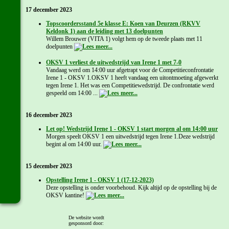
17 december 2023
Topscoordersstand 5e klasse E: Koen van Deurzen (RKVV
Keldonk 1) aan de leiding met 13 doelpunten
Willem Brouwer (VITA 1) volgt hem op de tweede plaats met 11
doelpunten
OKSV 1 verliest de uitwedstrijd van Irene 1 met 7-0
Vandaag werd om 14:00 uur afgetrapt voor de Competitieconfrontatie
Irene 1 - OKSV 1.OKSV 1 heeft vandaag een uitontmoeting afgewerkt
tegen Irene 1. Het was een Competitiewedstrijd. De confrontatie werd
gespeeld om 14:00 ...
16 december 2023
Let op! Wedstrijd Irene 1 - OKSV 1 start morgen al om 14:00 uur
Morgen speelt OKSV 1 een uitwedstrijd tegen Irene 1.Deze wedstrijd
begint al om 14:00 uur.
15 december 2023
Opstelling Irene 1 - OKSV 1 (17-12-2023)
Deze opstelling is onder voorbehoud. Kijk altijd op de opstelling bij de
OKSV kantine!
14 december 2023
De website wordt
gesponsord door: