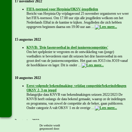
17 november 2022
FIFA-toernooi voor Herpinia/OKSV-jeugdleden
Bericht van Herpinia:Op vrijdagavond 25 november organiseren we weer
het FIFA-toernooi. Om 17.00 uur zijn alle jeugdleden welkom om het
Nederlands Elftal in de kantine te kijken. Jeugdleden die zich hebben
opgegeven beginnen daarna om 19.00 uur aan ...
15 augustus 2022
KNVB: 'Drie fasenvoetbal in deel juniorencompetities'
Om het spelplezier te vergroten en de ontwikkeling van (jonge)
voetballers te bevorderen start dit seizoen het drie fasenvoetbal in een
groot deel van de juniorencompetities. Het gaat om JO13 t/m JO19 vanaf
de hoofdklasse en lager. Dit is onder ...
10 augustus 2022
Eerst volgende bekendmaking: vrijdag competitie/bekerindelingen
OKSV 2, 3 en jeugd
Belangrijke data KNVB van bekendmakingen seizoen 2022/2023 De
KNVB heeft onlangs de data bekend gemaakt, waarop ze de indelingen
en programma, van zowel de competitie als de beker, gaan publiceren.
Onder categorie A valt OKSV 1 en de overige ...
3 augustus 2022
De website wordt
KNVB: 'Indeling en programma categorie A en B verschijnen
gesponsord door: