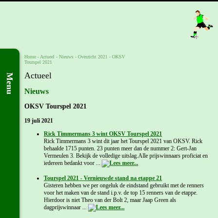
Home
- Actueel -
Nieuws
-
Overzicht 2021
-
OKSV
Tourspel 2021
Actueel
Menu
Nieuws
OKSV Tourspel 2021
19 juli 2021
Rick Timmermans 3 wint OKSV Tourspel 2021
Rick Timmermans 3 wint dit jaar het Tourspel 2021 van OKSV. Rick
behaalde 1715 punten. 23 punten meer dan de nummer 2: Gert-Jan
Vermeulen 3. Bekijk de volledige uitslag.Alle prijswinnaars proficiat en
iedereen bedankt voor ...
Tourspel 2021 - Vernieuwde stand na etappe 21
Gisteren hebben we per ongeluk de eindstand gebruikt met de renners
voor het maken van de stand i.p.v. de top 15 renners van de etappe.
Hierdoor is niet Theo van der Bolt 2, maar Jaap Green als
dagprijswinnaar ...