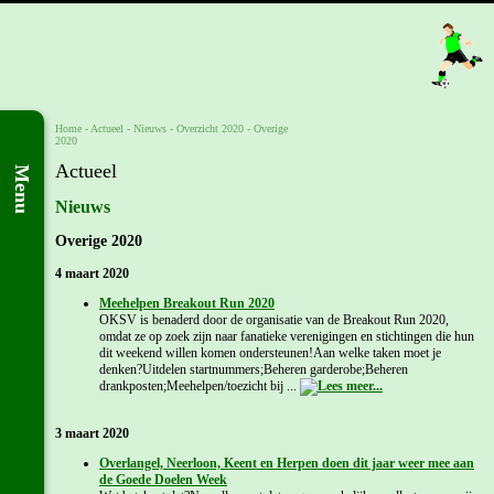
Home
- Actueel -
Nieuws
-
Overzicht 2020
-
Overige
2020
Actueel
Menu
Nieuws
Overige 2020
4 maart 2020
Meehelpen Breakout Run 2020
OKSV is benaderd door de organisatie van de Breakout Run 2020,
omdat ze op zoek zijn naar fanatieke verenigingen en stichtingen die hun
dit weekend willen komen ondersteunen!Aan welke taken moet je
denken?Uitdelen startnummers;Beheren garderobe;Beheren
drankposten;Meehelpen/toezicht bij ...
3 maart 2020
Overlangel, Neerloon, Keent en Herpen doen dit jaar weer mee aan
de Goede Doelen Week