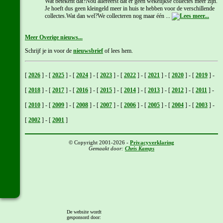
Wat betekent dat?Nou allereerst dat er geen wekelijkse collectes meer zijn.
Je hoeft dus geen kleingeld meer in huis te hebben voor de verschillende
collectes.Wat dan wel?We collecteren nog maar één ...
Meer Overige nieuws...
Schrijf je in voor de
nieuwsbrief
of lees hem.
[
2026
]
-
[
2025
]
-
[
2024
]
-
[
2023
]
-
[
2022
]
-
[
2021
]
-
[
2020
]
-
[
2019
]
-
[
2018
]
-
[
2017
]
-
[
2016
]
-
[
2015
]
-
[
2014
]
-
[
2013
]
-
[
2012
]
-
[
2011
]
-
[
2010
]
-
[
2009
]
-
[
2008
]
-
[
2007
]
-
[
2006
]
-
[
2005
]
-
[
2004
]
-
[
2003
]
-
[
2002
]
-
[
2001
]
© Copyright 2001-2026 -
Privacyverklaring
Gemaakt door:
Chris Kamps
De website wordt
gesponsord door: