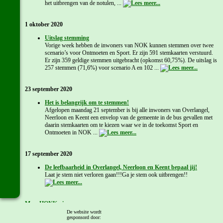
het uitbrengen van de notulen, ...
1 oktober 2020
Uitslag stemming
Vorige week hebben de inwoners van NOK kunnen stemmen over twee
scenario’s voor Ontmoeten en Sport. Er zijn 591 stemkaarten verstuurd.
Er zijn 359 geldige stemmen uitgebracht (opkomst 60,75%). De uitslag is
257 stemmen (71,6%) voor scenario A en 102 ...
23 september 2020
Het is belangrijk om te stemmen!
Afgelopen maandag 21 september is bij alle inwoners van Overlangel,
Neerloon en Keent een envelop van de gemeente in de bus gevallen met
daarin stemkaarten om te kiezen waar we in de toekomst Sport en
Ontmoeten in NOK ...
17 september 2020
De leefbaarheid in Overlangel, Neerloon en Keent bepaal jij!
Laat je stem niet verloren gaan!!!Ga je stem ook uitbrengen!!
Meer HONK nieuws...
De website wordt
Schrijf je in voor de
nieuwsbrief
of lees hem.
gesponsord door: