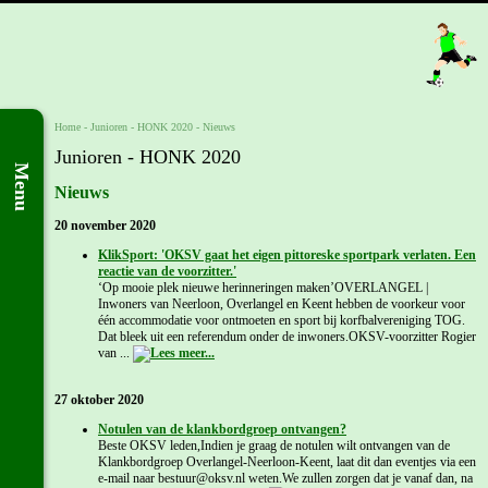
Home
- Junioren -
HONK 2020
-
Nieuws
Junioren - HONK 2020
Menu
Nieuws
20 november 2020
KlikSport: 'OKSV gaat het eigen pittoreske sportpark verlaten. Een
reactie van de voorzitter.'
‘Op mooie plek nieuwe herinneringen maken’OVERLANGEL |
Inwoners van Neerloon, Overlangel en Keent hebben de voorkeur voor
één accommodatie voor ontmoeten en sport bij korfbalvereniging TOG.
Dat bleek uit een referendum onder de inwoners.OKSV-voorzitter Rogier
van ...
27 oktober 2020
Notulen van de klankbordgroep ontvangen?
Beste OKSV leden,Indien je graag de notulen wilt ontvangen van de
Klankbordgroep Overlangel-Neerloon-Keent, laat dit dan eventjes via een
e-mail naar bestuur@oksv.nl weten.We zullen zorgen dat je vanaf dan, na