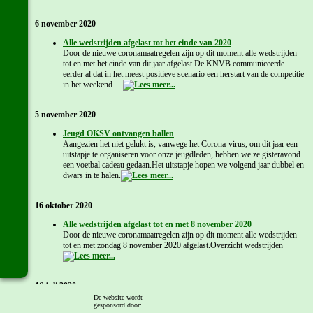
6 november 2020
Alle wedstrijden afgelast tot het einde van 2020
Door de nieuwe coronamaatregelen zijn op dit moment alle wedstrijden
tot en met het einde van dit jaar afgelast.De KNVB communiceerde
eerder al dat in het meest positieve scenario een herstart van de competitie
in het weekend ...
5 november 2020
Jeugd OKSV ontvangen ballen
Aangezien het niet gelukt is, vanwege het Corona-virus, om dit jaar een
uitstapje te organiseren voor onze jeugdleden, hebben we ze gisteravond
een voetbal cadeau gedaan.Het uitstapje hopen we volgend jaar dubbel en
dwars in te halen.
16 oktober 2020
Alle wedstrijden afgelast tot en met 8 november 2020
Door de nieuwe coronamaatregelen zijn op dit moment alle wedstrijden
tot en met zondag 8 november 2020 afgelast.Overzicht wedstrijden
16 juli 2020
De website wordt
KNVB: 'Speeldagenkalender 2020/2021?'
gesponsord door: