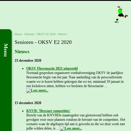
Home
- Junioren -
OKSV E2 2020
-
Nieuws
Senioren - OKSV E2 2020
Menu
Nieuws
23 december 2020
OKSV Flessenactie 2021 uitgesteld
Normaal gesproken organiseert voetbalvereniging OKSV de jaarlijkse
flessenactie begin van het jaar. Naar aanleiding van de persconferentie
waarin we te horen hebben gekregen dat we tot, minimaal 19 januari in
een lockdown zitten, hebben we besloten de flessenactie ...
15 december 2020
KNVB: 'Herstart competities'
Bericht van de KNVBDe maatregelen van gisteravond hebben ook
gevolgen voor onze plannen rondom de herstart van de competities. Het
scenario waar de afgelopen tijd aan is gewerkt en die we deze week met
jullie wilden delen, is ...