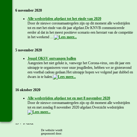
6 november 2020
Alle wedstrijden afgelast tot het einde van 2020
Door de nieuwe coronamaatregelen zijn op dit moment alle wedstrijden
tot en met het einde van dit jaar afgelast.De KNVB communiceerde
eerder al dat in het meest positieve scenario een herstart van de competitie
in het weekend ...
5 november 2020
Jeugd OKSV ontvangen ballen
Aangezien het niet gelukt is, vanwege het Corona-virus, om dit jaar een
uitstapje te organiseren voor onze jeugdleden, hebben we ze gisteravond
een voetbal cadeau gedaan.Het uitstapje hopen we volgend jaar dubbel en
dwars in te halen.
16 oktober 2020
Alle wedstrijden afgelast tot en met 8 november 2020
Door de nieuwe coronamaatregelen zijn op dit moment alle wedstrijden
tot en met zondag 8 november 2020 afgelast.Overzicht wedstrijden
16 juli 2020
De website wordt
KNVB: 'Speeldagenkalender 2020/2021?'
gesponsord door: