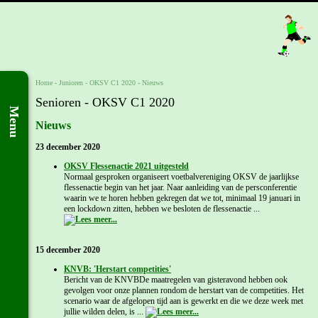
Home
- Junioren -
OKSV C1 2020
-
Nieuws
Senioren - OKSV C1 2020
Menu
Nieuws
23 december 2020
OKSV Flessenactie 2021 uitgesteld
Normaal gesproken organiseert voetbalvereniging OKSV de jaarlijkse
flessenactie begin van het jaar. Naar aanleiding van de persconferentie
waarin we te horen hebben gekregen dat we tot, minimaal 19 januari in
een lockdown zitten, hebben we besloten de flessenactie ...
15 december 2020
KNVB: 'Herstart competities'
Bericht van de KNVBDe maatregelen van gisteravond hebben ook
gevolgen voor onze plannen rondom de herstart van de competities. Het
scenario waar de afgelopen tijd aan is gewerkt en die we deze week met
jullie wilden delen, is ...