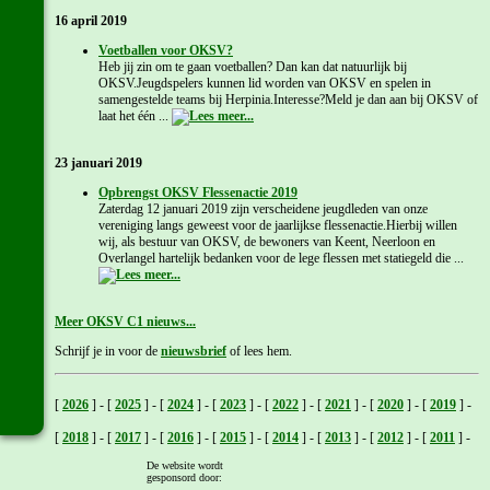
16 april 2019
Voetballen voor OKSV?
Heb jij zin om te gaan voetballen? Dan kan dat natuurlijk bij
OKSV.Jeugdspelers kunnen lid worden van OKSV en spelen in
samengestelde teams bij Herpinia.Interesse?Meld je dan aan bij OKSV of
laat het één ...
23 januari 2019
Opbrengst OKSV Flessenactie 2019
Zaterdag 12 januari 2019 zijn verscheidene jeugdleden van onze
vereniging langs geweest voor de jaarlijkse flessenactie.Hierbij willen
wij, als bestuur van OKSV, de bewoners van Keent, Neerloon en
Overlangel hartelijk bedanken voor de lege flessen met statiegeld die ...
Meer OKSV C1 nieuws...
Schrijf je in voor de
nieuwsbrief
of lees hem.
[
2026
]
-
[
2025
]
-
[
2024
]
-
[
2023
]
-
[
2022
]
-
[
2021
]
-
[
2020
]
-
[
2019
]
-
[
2018
]
-
[
2017
]
-
[
2016
]
-
[
2015
]
-
[
2014
]
-
[
2013
]
-
[
2012
]
-
[
2011
]
-
De website wordt
[
2010
]
-
[
2009
]
-
[
2008
]
-
[
2007
]
-
[
2006
]
-
[
2005
]
-
[
2004
]
-
[
2003
]
-
gesponsord door: