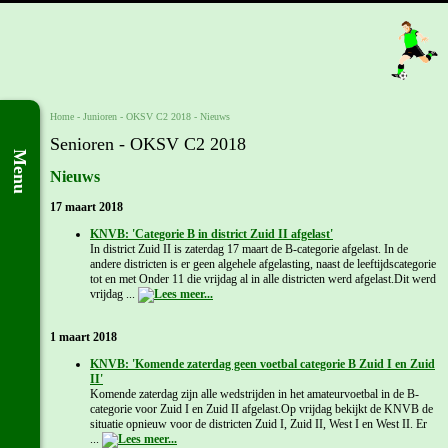
Home
- Junioren -
OKSV C2 2018
-
Nieuws
Senioren - OKSV C2 2018
Menu
Nieuws
17 maart 2018
KNVB: 'Categorie B in district Zuid II afgelast'
In district Zuid II is zaterdag 17 maart de B-categorie afgelast. In de
andere districten is er geen algehele afgelasting, naast de leeftijdscategorie
tot en met Onder 11 die vrijdag al in alle districten werd afgelast.Dit werd
vrijdag ...
1 maart 2018
KNVB: 'Komende zaterdag geen voetbal categorie B Zuid I en Zuid
II'
Komende zaterdag zijn alle wedstrijden in het amateurvoetbal in de B-
categorie voor Zuid I en Zuid II afgelast.Op vrijdag bekijkt de KNVB de
situatie opnieuw voor de districten Zuid I, Zuid II, West I en West II. Er
...