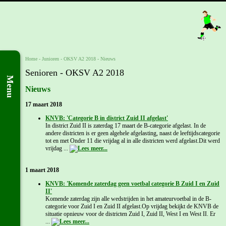
Home
- Junioren -
OKSV A2 2018
-
Nieuws
Senioren - OKSV A2 2018
Menu
Nieuws
17 maart 2018
KNVB: 'Categorie B in district Zuid II afgelast'
In district Zuid II is zaterdag 17 maart de B-categorie afgelast. In de
andere districten is er geen algehele afgelasting, naast de leeftijdscategorie
tot en met Onder 11 die vrijdag al in alle districten werd afgelast.Dit werd
vrijdag ...
1 maart 2018
KNVB: 'Komende zaterdag geen voetbal categorie B Zuid I en Zuid
II'
Komende zaterdag zijn alle wedstrijden in het amateurvoetbal in de B-
categorie voor Zuid I en Zuid II afgelast.Op vrijdag bekijkt de KNVB de
situatie opnieuw voor de districten Zuid I, Zuid II, West I en West II. Er
...