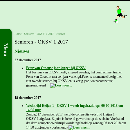
Home
- Senioren -
OKSV 1 2017
-
Nieuws
Senioren - OKSV 1 2017
Menu
Nieuws
27 december 2017
Peter van Orsouw jaar langer bij OKSV
Het bestuur van OKSV heeft, in goed overleg, het contract met trainer
Peter van Orsouw met een jaar verlengd.Peter is momenteel bezig met
zijn tweede seizoen bij OKSV en is vorig jaar, via nacompetitie,
gepromoveerd ...
18 december 2017
Wedstrijd Heijen 1 - OKSV 1 wordt ingehaald op: 06-05-2018 om
14:30 uur
Zondag 17 december 2017 werd de competitiewedstrijd Heijen 1 -
OKSV 1 afgelast. Zojuist is bekend geworden op de website Voetbal.nl
dat deze competitiewedstrijd wordt ingehaald op zondag 06 mei 2018 om
14:30 uur.(onder voorbehoud)