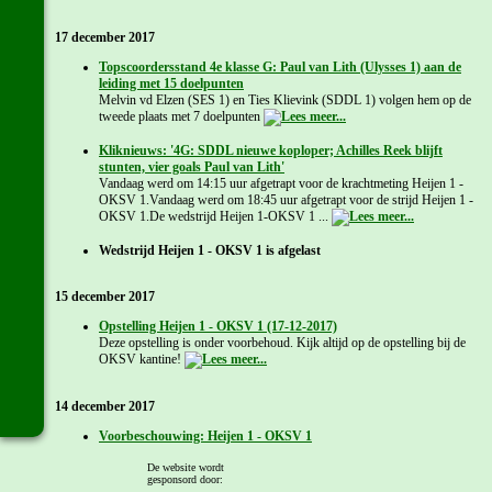
17 december 2017
Topscoordersstand 4e klasse G: Paul van Lith (Ulysses 1) aan de
leiding met 15 doelpunten
Melvin vd Elzen (SES 1) en Ties Klievink (SDDL 1) volgen hem op de
tweede plaats met 7 doelpunten
Kliknieuws: '4G: SDDL nieuwe koploper; Achilles Reek blijft
stunten, vier goals Paul van Lith'
Vandaag werd om 14:15 uur afgetrapt voor de krachtmeting Heijen 1 -
OKSV 1.Vandaag werd om 18:45 uur afgetrapt voor de strijd Heijen 1 -
OKSV 1.De wedstrijd Heijen 1-OKSV 1 ...
Wedstrijd Heijen 1 - OKSV 1 is afgelast
15 december 2017
Opstelling Heijen 1 - OKSV 1 (17-12-2017)
Deze opstelling is onder voorbehoud. Kijk altijd op de opstelling bij de
OKSV kantine!
14 december 2017
Voorbeschouwing: Heijen 1 - OKSV 1
De Competitiewedstrijd Heijen 1 - OKSV 1 staat komende zondag, 17
december 2017, om 14:15 uur op het programma.Wanneer er gekeken ...
De website wordt
gesponsord door: