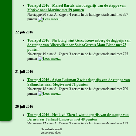
Tourspel 2016 - Marcel Bartels wint dagprijs van de etappe van
Megève naar Morzine met 59 punten
Na etappe 20 staat A. Zegers 4 eerste in de huidige totaalstand met 797
punten
22 juli 2016
Tourspel 2016 - Na loting wint Gerco Kouwenberg de dagprijs van
de etappe van Albertville naar Saint-Gervais Mont Blanc met 75
punten
Na etappe 19 staat A. Zegers 3 eerste in de huidige totaalstand met 775
punten
21 juli 2016
Tourspel 2016 - Arjan Luisman 2 wint dagprijs van de etappe van
Sallanches naar Megève met 71 punten
Na etappe 18 staat A. Zegers 3 eerste in de huidige totaalstand met 709
punten
20 juli 2016
Tourspel 2016 - Henk vd Elzen 1 wint dagprijs van de etappe van
Berne naar Finhaut-Emosson met 48 punten
Na etappe 17 staat A. Zegers 3 eerste in de huidige totaalstand met 642
punten
De website wordt
gesponsord door: