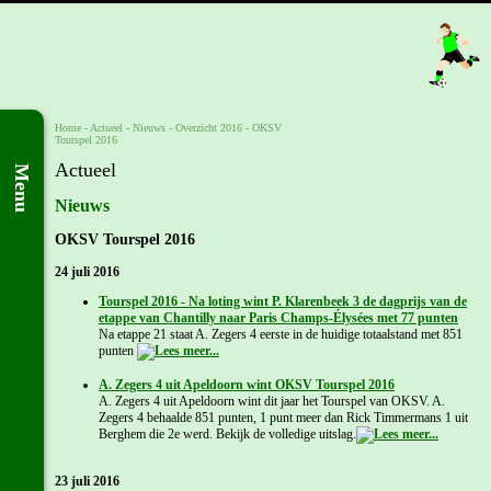
Home
- Actueel -
Nieuws
-
Overzicht 2016
-
OKSV
Tourspel 2016
Actueel
Menu
Nieuws
OKSV Tourspel 2016
24 juli 2016
Tourspel 2016 - Na loting wint P. Klarenbeek 3 de dagprijs van de
etappe van Chantilly naar Paris Champs-Élysées met 77 punten
Na etappe 21 staat A. Zegers 4 eerste in de huidige totaalstand met 851
punten
A. Zegers 4 uit Apeldoorn wint OKSV Tourspel 2016
A. Zegers 4 uit Apeldoorn wint dit jaar het Tourspel van OKSV. A.
Zegers 4 behaalde 851 punten, 1 punt meer dan Rick Timmermans 1 uit
Berghem die 2e werd. Bekijk de volledige uitslag.
23 juli 2016