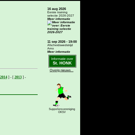
16 aug 2026
Eerste training
selectie 2026-2027
Meer informatie
11 sep 2026 - 19:00
Afscheidswedstrijd
Arno
Meer informatie
Informatie over
St. HONK
Overig nieuws...
2014
]
-
[
2013
]
-
Supportersvereniging
OKSV