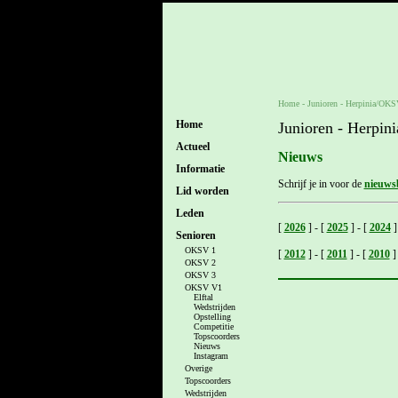
Home
- Junioren -
Herpinia/OKS
Home
Junioren - Herpi
Actueel
Nieuws
Informatie
Schrijf je in voor de
nieuwsb
Lid worden
Leden
[
2026
]
-
[
2025
]
-
[
2024
]
Senioren
OKSV 1
[
2012
]
-
[
2011
]
-
[
2010
]
OKSV 2
OKSV 3
OKSV V1
Elftal
Wedstrijden
Opstelling
Competitie
Topscoorders
Nieuws
Instagram
Overige
Topscoorders
Wedstrijden