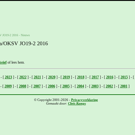
V JO19-2 2016
-
Nieuws
nia/OKSV JO19-2 2016
rief
of lees hem.
-
[
2023
]
-
[
2022
]
-
[
2021
]
-
[
2020
]
-
[
2019
]
-
[
2018
]
-
[
2017
]
-
[
2016
]
-
[
2015
]
-
[
-
[
2009
]
-
[
2008
]
-
[
2007
]
-
[
2006
]
-
[
2005
]
-
[
2004
]
-
[
2003
]
-
[
2002
]
-
[
2001
]
© Copyright 2001-2026 -
Privacyverklaring
Gemaakt door:
Chris Kamps