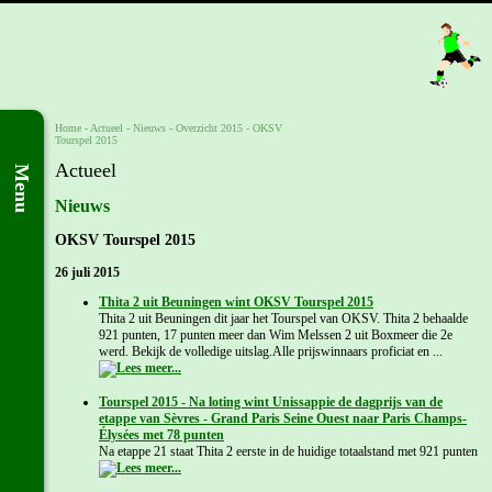
Home
- Actueel -
Nieuws
-
Overzicht 2015
-
OKSV
Tourspel 2015
Actueel
Menu
Nieuws
OKSV Tourspel 2015
26 juli 2015
Thita 2 uit Beuningen wint OKSV Tourspel 2015
Thita 2 uit Beuningen dit jaar het Tourspel van OKSV. Thita 2 behaalde
921 punten, 17 punten meer dan Wim Melssen 2 uit Boxmeer die 2e
werd. Bekijk de volledige uitslag.Alle prijswinnaars proficiat en ...
Tourspel 2015 - Na loting wint Unissappie de dagprijs van de
etappe van Sèvres - Grand Paris Seine Ouest naar Paris Champs-
Élysées met 78 punten
Na etappe 21 staat Thita 2 eerste in de huidige totaalstand met 921 punten