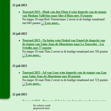
25 juli 2015
Tourspel 2015 - Henk van den Elzen 4 wint dagprijs van de etappe
van Modane Valfréjus naar Alpe d'Huez met 74 punten
Na etappe 20 staat Rick Timmermans 2 eerste in de huidige totaalstand
met 845 punten
24 juli 2015
Tourspel 2015 - Na loting wint Orakel van Empel de dagprijs van
de etappe van Saint-Jean-de-Maurienne naar La Toussuire - Les
Sybelles met 77 punten
Na etappe 19 staat Thita 2 eerste in de huidige totaalstand met 793 punten
23 juli 2015
Tourspel 2015 - Ad van Leur wint dagprijs van de etappe van Gap
naar Saint-Jean-de-Maurienne met 46 punten
Na etappe 18 staat Thita 2 eerste in de huidige totaalstand met 723 punten
22 juli 2015
Tourspel 2015 - Peter van Uden 2 wint dagprijs van de etappe van
Digne-les-Bains naar Pra Loup met 44 punten
De website wordt
gesponsord door:
Na etappe 17 staat Thita 2 eerste in de huidige totaalstand met 701 punten