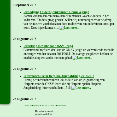
1 september 2015
Uitnodiging Ouderbijeenkomsten Herpinia jeugd
Samen werken aan een betrokken club mensen Geachte ouders,In het
kader van “Ouders graag gezien” willen wij u uitnodigen voor de aftrap
van het nieuwe voetbalseizoen door middel van een ouderbijeenkomst per
team. Deze bijeenkomst is ...
28 augustus 2015
Uitreiking medaille aan OKSV Jeugd
Gisteravond heeft een deel van de OKSV jeugd de welverdiende medaille
ontvangen van het seizoen 2014/2015. De overige jeugdleden hebben de
medaille al op een ander moment gehad.
27 augustus 2015
Informatiebulletin Herpinia Jeugdafdeling 2015/2016
Hierbij het informatiebulletin 2015/2016 van de jeugdafdeling van
Herpinia voor de OKSV leden die bij Herpinia spelen.Herpinia
Jeugdafdeling Informatiebulletin 1516
26 augustus 2015
Uitnodiging Open Dag Herpinia
Komende zaterdag, 29 augustus, houdt Herpinia zijn jaarlijkse Open Dag.
De website wordt
Ook de OKSV leden die bij Herpinia spelen zijn hiervoor uitgenodigd.
gesponsord door: