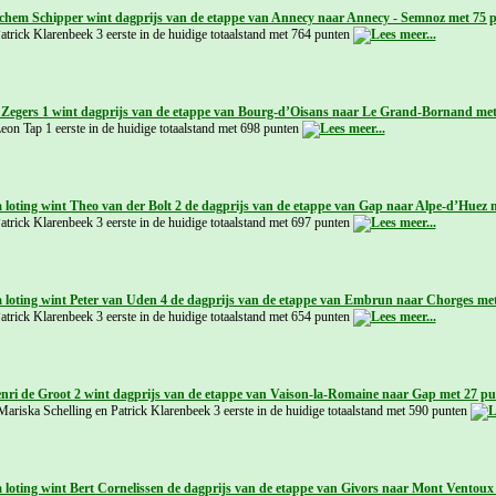
ochem Schipper wint dagprijs van de etappe van Annecy naar Annecy - Semnoz met 75 
atrick Klarenbeek 3 eerste in de huidige totaalstand met 764 punten
. Zegers 1 wint dagprijs van de etappe van Bourg-d’Oisans naar Le Grand-Bornand me
Leon Tap 1 eerste in de huidige totaalstand met 698 punten
a loting wint Theo van der Bolt 2 de dagprijs van de etappe van Gap naar Alpe-d’Huez 
atrick Klarenbeek 3 eerste in de huidige totaalstand met 697 punten
a loting wint Peter van Uden 4 de dagprijs van de etappe van Embrun naar Chorges me
atrick Klarenbeek 3 eerste in de huidige totaalstand met 654 punten
enri de Groot 2 wint dagprijs van de etappe van Vaison-la-Romaine naar Gap met 27 p
Mariska Schelling en Patrick Klarenbeek 3 eerste in de huidige totaalstand met 590 punten
a loting wint Bert Cornelissen de dagprijs van de etappe van Givors naar Mont Ventoux