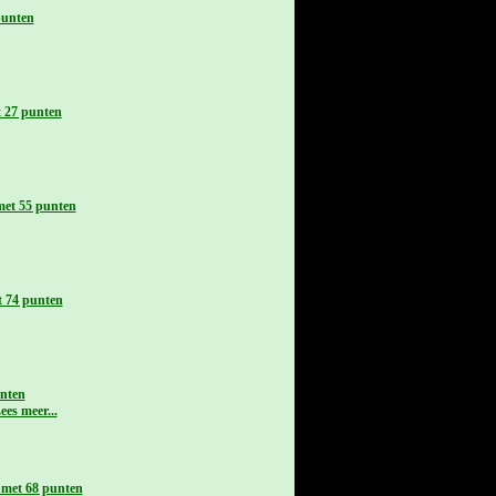
punten
t 27 punten
met 55 punten
t 74 punten
unten
 met 68 punten