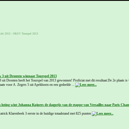
icht 2013
-
OKSV Tourspel 2013
k 3 uit Dronten winnaar Tourspel 2013
 uit Dronten heeft het Tourspel van 2013 gewonnen! Proficiat met dit resultaat.De 2e plaats is
laats voor A. Zegers 5 uit Apeldoorn en een gedeelde ...
 loting wint Johanna Kuipers de dagprijs van de etappe van Versailles naar Paris Cha
atrick Klarenbeek 3 eerste in de huidige totaalstand met 825 punten