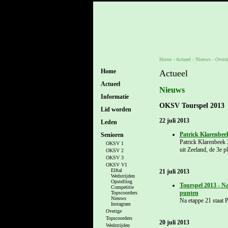
Home
- Actueel -
Nieuws
-
Overz
Home
Actueel
Actueel
Nieuws
Informatie
OKSV Tourspel 2013
Lid worden
22 juli 2013
Leden
Patrick Klarenbee
Senioren
Patrick Klarenbeek 3
OKSV 1
uit Zeeland, de 3e p
OKSV 2
OKSV 3
OKSV V1
Elftal
21 juli 2013
Wedstrijden
Opstelling
Tourspel 2013 - Na
Competitie
punten
Topscoorders
Nieuws
Na etappe 21 staat P
Instagram
Overige
Topscoorders
20 juli 2013
Wedstrijden