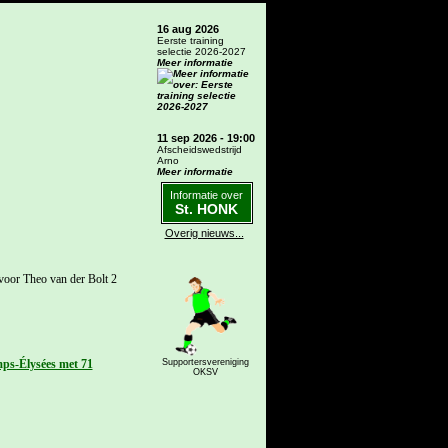
16 aug 2026
Eerste training
selectie 2026-2027
Meer informatie
11 sep 2026 - 19:00
Afscheidswedstrijd
Arno
Meer informatie
Informatie over
St. HONK
Overig nieuws...
 voor Theo van der Bolt 2
Supportersvereniging
mps-Élysées met 71
OKSV