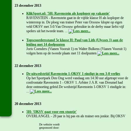
23 december 2013
KlikSport.nl: '5H: Ravenstein als koploper op vakantie'
RAVENSTEIN - Ravenstein gaat in de vijfde klasse H als koploper de
winterstop in. De ploeg van trainer Peter van Orsouw klopte op eigen
veld OKSV met 3-0.Van Orsouw gebruikte in de derby maar liefst vijf
spelers uit het tweede team. ...
Topscoordersstand 5e klasse H: Paul van Lith (Ulysses 1) aan de
leiding met 14 doelpunten
Joris Coenders (Vianen Vooruit 1) en Walter Bulkens (Vianen Vooruit 1)
volgen hem op de tweede plaats met 11 doelpunten
22 december 2013
De uitwedstrijd Ravenstein 1-OKSV 1 eindigt in een 3-0 verlies
Op het Sportpark Den Ong werd vandaag om 14:30 uur afgetrapt voor de
confrontatie Ravenstein 1 - OKSV 1. Arbiter J.A.R. van Dreumel had
deze ontmoeting geleid.De wedstrijd Ravenstein 1-OKSV 1 eindigde in:
...
20 december 2013
5H: 'OKSV gaat voor een stuntje'
OVERLANGEL - 28 jaar is hij pas en als trainer een jonkie. Bij OKSV
traint Niels Voet voor het tweede seizoen het eerste elftal, iets dat hij
combineert met het jeugdtrainerschap bij N.E.C./FC Oss. De Ossenaar is
De website wordt
gesponsord door:
ambitieus als trainer ...