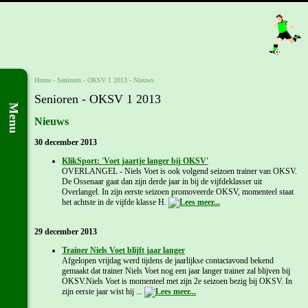
Home
- Senioren -
OKSV 1 2013
-
Nieuws
Senioren - OKSV 1 2013
Menu
Nieuws
30 december 2013
KlikSport: 'Voet jaartje langer bij OKSV'
OVERLANGEL - Niels Voet is ook volgend seizoen trainer van OKSV.
De Ossenaar gaat dan zijn derde jaar in bij de vijfdeklasser uit
Overlangel. In zijn eerste seizoen promoveerde OKSV, momenteel staat
het achtste in de vijfde klasse H.
29 december 2013
Trainer Niels Voet blijft jaar langer
Afgelopen vrijdag werd tijdens de jaarlijkse contactavond bekend
gemaakt dat trainer Niels Voet nog een jaar langer trainer zal blijven bij
OKSV.Niels Voet is momenteel met zijn 2e seizoen bezig bij OKSV. In
zijn eerste jaar wist hij ...