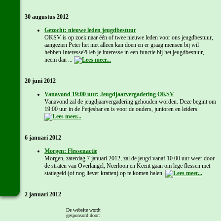
30 augustus 2012
Gezocht: nieuwe leden jeugdbestuur
OKSV is op zoek naar één of twee nieuwe leden voor ons jeugdbestuur,
aangezien Peter het niet alleen kan doen en er graag mensen bij wil
hebben.Interesse?Heb je interesse in een functie bij het jeugdbestuur,
neem dan ...
20 juni 2012
Vanavond 19:00 uur: Jeugdjaarvergadering OKSV
Vanavond zal de jeugdjaarvergadering gehouden worden. Deze begint om
19:00 uur in de Petjesbar en is voor de ouders, junioren en leiders.
6 januari 2012
Morgen: Flessenactie
Morgen, zaterdag 7 januari 2012, zal de jeugd vanaf 10.00 uur weer door
de straten van Overlangel, Neerloon en Keent gaan om lege flessen met
statiegeld (of nog liever kratten) op te komen halen.
2 januari 2012
Zaterdag: Flessenactie
De website wordt
Op zaterdag 7 januari 2012 zal de jeugd vanaf 10.00 uur weer door de
gesponsord door: