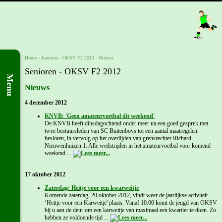
Home
- Junioren -
OKSV F2 2012
-
Nieuws
Senioren - OKSV F2 2012
Menu
Nieuws
4 december 2012
KNVB: 'Geen amateurvoetbal dit weekend'
De KNVB heeft dinsdagochtend onder meer na een goed gesprek met
twee bestuursleden van SC Buitenboys tot een aantal maatregelen
besloten, in vervolg op het overlijden van grensrechter Richard
Nieuwenhuizen.1. Alle wedstrijden in het amateurvoetbal voor komend
weekend ...
17 oktober 2012
Zaterdag: Heitje voor een kwarweitje
Komende zaterdag, 20 oktober 2012, vindt weer de jaarlijkse activiteit
‘Heitje voor een Karweitje' plaats. Vanaf 10.00 komt de jeugd van OKSV
bij u aan de deur om een karweitje van maximaal een kwartier te doen. Zo
hebben ze voldoende tijd ...