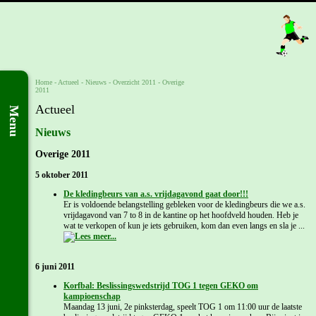
Home
- Actueel -
Nieuws
-
Overzicht 2011
-
Overige
2011
Actueel
Menu
Nieuws
Overige 2011
5 oktober 2011
De kledingbeurs van a.s. vrijdagavond gaat door!!!
Er is voldoende belangstelling gebleken voor de kledingbeurs die we a.s.
vrijdagavond van 7 to 8 in de kantine op het hoofdveld houden. Heb je
wat te verkopen of kun je iets gebruiken, kom dan even langs en sla je ...
6 juni 2011
Korfbal: Beslissingswedstrijd TOG 1 tegen GEKO om
kampioenschap
Maandag 13 juni, 2e pinksterdag, speelt TOG 1 om 11:00 uur de laatste