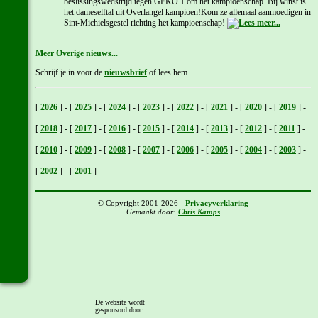
beslissingswedstrijd tegen GEKO 1 om het kampioenschap. Bij winst is
het dameselftal uit Overlangel kampioen!Kom ze allemaal aanmoedigen in
Sint-Michielsgestel richting het kampioenschap!
Meer Overige nieuws...
Schrijf je in voor de
nieuwsbrief
of lees hem.
[
2026
]
-
[
2025
]
-
[
2024
]
-
[
2023
]
-
[
2022
]
-
[
2021
]
-
[
2020
]
-
[
2019
]
-
[
2018
]
-
[
2017
]
-
[
2016
]
-
[
2015
]
-
[
2014
]
-
[
2013
]
-
[
2012
]
-
[
2011
]
-
[
2010
]
-
[
2009
]
-
[
2008
]
-
[
2007
]
-
[
2006
]
-
[
2005
]
-
[
2004
]
-
[
2003
]
-
[
2002
]
-
[
2001
]
© Copyright 2001-2026 -
Privacyverklaring
Gemaakt door:
Chris Kamps
De website wordt
gesponsord door: