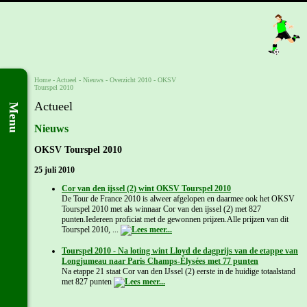
Home
- Actueel -
Nieuws
-
Overzicht 2010
-
OKSV
Tourspel 2010
Actueel
Menu
Nieuws
OKSV Tourspel 2010
25 juli 2010
Cor van den ijssel (2) wint OKSV Tourspel 2010
De Tour de France 2010 is alweer afgelopen en daarmee ook het OKSV
Tourspel 2010 met als winnaar Cor van den ijssel (2) met 827
punten.Iedereen proficiat met de gewonnen prijzen.Alle prijzen van dit
Tourspel 2010, ...
Tourspel 2010 - Na loting wint Lloyd de dagprijs van de etappe van
Longjumeau naar Paris Champs-Élysées met 77 punten
Na etappe 21 staat Cor van den IJssel (2) eerste in de huidige totaalstand
met 827 punten