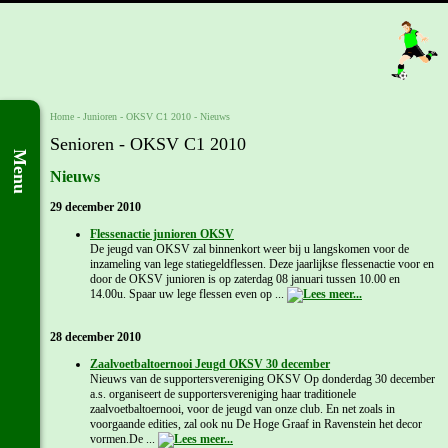
Home
- Junioren -
OKSV C1 2010
-
Nieuws
Senioren - OKSV C1 2010
Menu
Nieuws
29 december 2010
Flessenactie junioren OKSV
De jeugd van OKSV zal binnenkort weer bij u langskomen voor de
inzameling van lege statiegeldflessen. Deze jaarlijkse flessenactie voor en
door de OKSV junioren is op zaterdag 08 januari tussen 10.00 en
14.00u. Spaar uw lege flessen even op ...
28 december 2010
Zaalvoetbaltoernooi Jeugd OKSV 30 december
Nieuws van de supportersvereniging OKSV Op donderdag 30 december
a.s. organiseert de supportersvereniging haar traditionele
zaalvoetbaltoernooi, voor de jeugd van onze club. En net zoals in
voorgaande edities, zal ook nu De Hoge Graaf in Ravenstein het decor
vormen.De ...