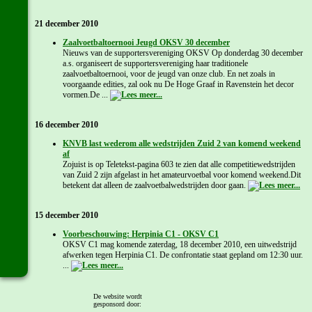
21 december 2010
Zaalvoetbaltoernooi Jeugd OKSV 30 december
Nieuws van de supportersvereniging OKSV Op donderdag 30 december
a.s. organiseert de supportersvereniging haar traditionele
zaalvoetbaltoernooi, voor de jeugd van onze club. En net zoals in
voorgaande edities, zal ook nu De Hoge Graaf in Ravenstein het decor
vormen.De ...
16 december 2010
KNVB last wederom alle wedstrijden Zuid 2 van komend weekend
af
Zojuist is op Teletekst-pagina 603 te zien dat alle competitiewedstrijden
van Zuid 2 zijn afgelast in het amateurvoetbal voor komend weekend.Dit
betekent dat alleen de zaalvoetbalwedstrijden door gaan.
15 december 2010
Voorbeschouwing: Herpinia C1 - OKSV C1
OKSV C1 mag komende zaterdag, 18 december 2010, een uitwedstrijd
afwerken tegen Herpinia C1. De confrontatie staat gepland om 12:30 uur.
...
8 december 2010
De website wordt
gesponsord door: