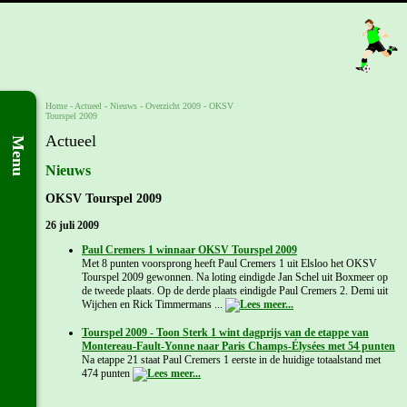
Home
- Actueel -
Nieuws
-
Overzicht 2009
-
OKSV
Tourspel 2009
Actueel
Menu
Nieuws
OKSV Tourspel 2009
26 juli 2009
Paul Cremers 1 winnaar OKSV Tourspel 2009
Met 8 punten voorsprong heeft Paul Cremers 1 uit Elsloo het OKSV
Tourspel 2009 gewonnen. Na loting eindigde Jan Schel uit Boxmeer op
de tweede plaats. Op de derde plaats eindigde Paul Cremers 2. Demi uit
Wijchen en Rick Timmermans ...
Tourspel 2009 - Toon Sterk 1 wint dagprijs van de etappe van
Montereau-Fault-Yonne naar Paris Champs-Élysées met 54 punten
Na etappe 21 staat Paul Cremers 1 eerste in de huidige totaalstand met
474 punten