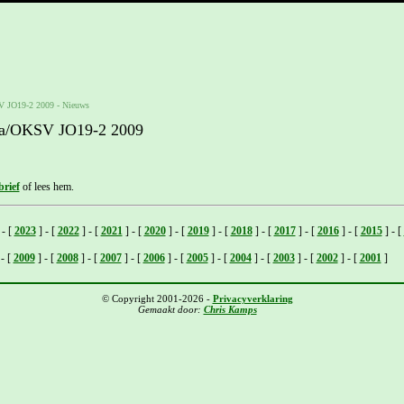
V JO19-2 2009
-
Nieuws
nia/OKSV JO19-2 2009
rief
of lees hem.
-
[
2023
]
-
[
2022
]
-
[
2021
]
-
[
2020
]
-
[
2019
]
-
[
2018
]
-
[
2017
]
-
[
2016
]
-
[
2015
]
-
[
-
[
2009
]
-
[
2008
]
-
[
2007
]
-
[
2006
]
-
[
2005
]
-
[
2004
]
-
[
2003
]
-
[
2002
]
-
[
2001
]
© Copyright 2001-2026 -
Privacyverklaring
Gemaakt door:
Chris Kamps