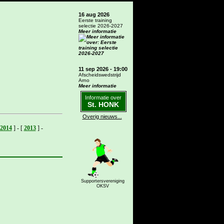
16 aug 2026
Eerste training
selectie 2026-2027
Meer informatie
11 sep 2026 - 19:00
Afscheidswedstrijd
Arno
Meer informatie
Informatie over
St. HONK
Overig nieuws...
2014
]
-
[
2013
]
-
Supportersvereniging
OKSV