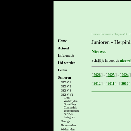
Home
- Junioren -
Herpinia/OKS
Home
Junioren - Herpi
Actueel
Nieuws
Informatie
Schrijf je in voor de
nieuwsb
Lid worden
Leden
[
2026
]
-
[
2025
]
-
[
2024
]
Senioren
OKSV 1
[
2012
]
-
[
2011
]
-
[
2010
]
OKSV 2
OKSV 3
OKSV V1
Elftal
Wedstrijden
Opstelling
Competitie
Topscoorders
Nieuws
Instagram
Overige
Topscoorders
Wedstrijden