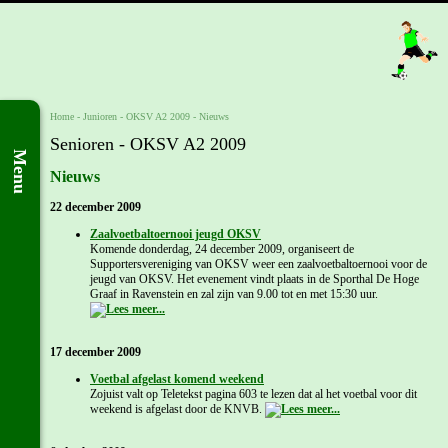
Home
- Junioren -
OKSV A2 2009
-
Nieuws
Senioren - OKSV A2 2009
Menu
Nieuws
22 december 2009
Zaalvoetbaltoernooi jeugd OKSV
Komende donderdag, 24 december 2009, organiseert de
Supportersvereniging van OKSV weer een zaalvoetbaltoernooi voor de
jeugd van OKSV. Het evenement vindt plaats in de Sporthal De Hoge
Graaf in Ravenstein en zal zijn van 9.00 tot en met 15:30 uur.
17 december 2009
Voetbal afgelast komend weekend
Zojuist valt op Teletekst pagina 603 te lezen dat al het voetbal voor dit
weekend is afgelast door de KNVB.