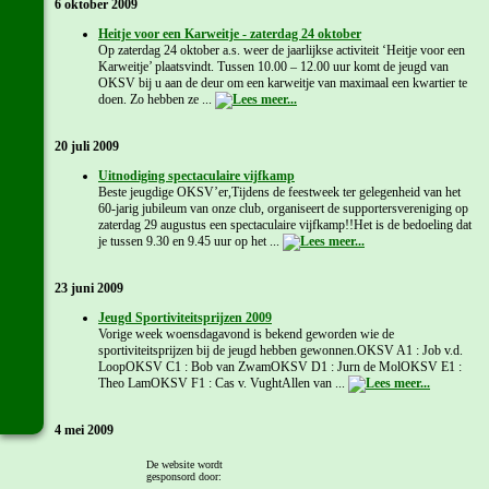
6 oktober 2009
Heitje voor een Karweitje - zaterdag 24 oktober
Op zaterdag 24 oktober a.s. weer de jaarlijkse activiteit ‘Heitje voor een
Karweitje’ plaatsvindt. Tussen 10.00 – 12.00 uur komt de jeugd van
OKSV bij u aan de deur om een karweitje van maximaal een kwartier te
doen. Zo hebben ze ...
20 juli 2009
Uitnodiging spectaculaire vijfkamp
Beste jeugdige OKSV’er,Tijdens de feestweek ter gelegenheid van het
60-jarig jubileum van onze club, organiseert de supportersvereniging op
zaterdag 29 augustus een spectaculaire vijfkamp!!Het is de bedoeling dat
je tussen 9.30 en 9.45 uur op het ...
23 juni 2009
Jeugd Sportiviteitsprijzen 2009
Vorige week woensdagavond is bekend geworden wie de
sportiviteitsprijzen bij de jeugd hebben gewonnen.OKSV A1 : Job v.d.
LoopOKSV C1 : Bob van ZwamOKSV D1 : Jurn de MolOKSV E1 :
Theo LamOKSV F1 : Cas v. VughtAllen van ...
4 mei 2009
Woensdag 17 juni 19:00 uur jeugd ledenvergadering
De website wordt
Woensdag 17 juni a.s. zal om 19:00 uur de jaarlijkse jeugd
gesponsord door: