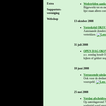
Extra
Wedstrijden aank
Bijgewerkt tot en 
Supporters-
lijst staan alleen c
vereniging
Webshop
13 oktober 2008
Vertrektijd OKSV1
Aanstaande donderda
vertrekken.
31 juli 2008
OPEN DAG OKS
a.s. zondag houdt O
kijken of gekker nog
10 juni 2008
Verrassende uitsla
Ook voor de deelnem
voorspeld.
25 mei 2008
Verslag afscheids
Op zaterdagavond 7 
wedstrijd werd gespe