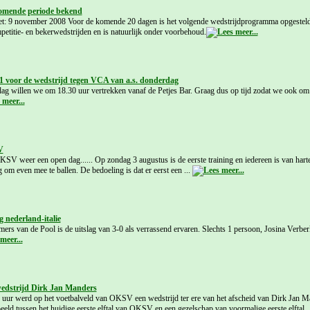
omende periode bekend
met: 9 november 2008 Voor de komende 20 dagen is het volgende wedstrijdprogramma opgeste
ompetitie- en bekerwedstrijden en is natuurlijk onder voorbehoud.
 voor de wedstrijd tegen VCA van a.s. donderdag
g willen we om 18.30 uur vertrekken vanaf de Petjes Bar. Graag dus op tijd zodat we ook o
V
KSV weer een open dag...... Op zondag 3 augustus is de eerste training en iedereen is van ha
 om even mee te ballen. De bedoeling is dat er eerst een ...
g nederland-italie
ers van de Pool is de uitslag van 3-0 als verrassend ervaren. Slechts 1 persoon, Josina Verber
wedstrijd Dirk Jan Manders
uur werd op het voetbalveld van OKSV een wedstrijd ter ere van het afscheid van Dirk Jan M
eld tussen het huidige eerste elftal van OKSV en een gezelschap van voormalige eerste elftal .