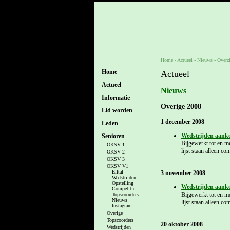
Home
- Actueel -
Nieuws
-
Overz
Home
Actueel
Actueel
Nieuws
Informatie
Overige 2008
Lid worden
1 december 2008
Leden
Wedstrijden aank
Senioren
Bijgewerkt tot en 
OKSV 1
lijst staan alleen c
OKSV 2
OKSV 3
OKSV V1
Elftal
3 november 2008
Wedstrijden
Opstelling
Wedstrijden aank
Competitie
Bijgewerkt tot en 
Topscoorders
Nieuws
lijst staan alleen c
Instagram
Overige
Topscoorders
20 oktober 2008
Wedstrijden