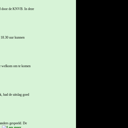
ld door de KNVB. In deze
m 18.30 uur kunnen
rte welkom om te komen
k, had de uitslag goed
anders gespeeld. De
..