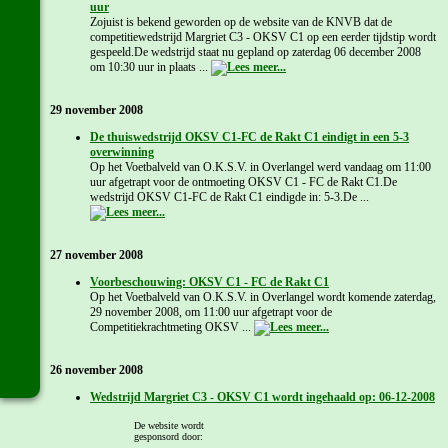
uur
Zojuist is bekend geworden op de website van de KNVB dat de
competitiewedstrijd Margriet C3 - OKSV C1 op een eerder tijdstip wordt
gespeeld.De wedstrijd staat nu gepland op zaterdag 06 december 2008
om 10:30 uur in plaats ...
29 november 2008
De thuiswedstrijd OKSV C1-FC de Rakt C1 eindigt in een 5-3
overwinning
Op het Voetbalveld van O.K.S.V. in Overlangel werd vandaag om 11:00
uur afgetrapt voor de ontmoeting OKSV C1 - FC de Rakt C1.De
wedstrijd OKSV C1-FC de Rakt C1 eindigde in: 5-3.De ...
27 november 2008
Voorbeschouwing: OKSV C1 - FC de Rakt C1
Op het Voetbalveld van O.K.S.V. in Overlangel wordt komende zaterdag,
29 november 2008, om 11:00 uur afgetrapt voor de
Competitiekrachtmeting OKSV ...
26 november 2008
Wedstrijd Margriet C3 - OKSV C1 wordt ingehaald op: 06-12-2008
om 14:45 uur
Zaterdag 22 november 2008 werd de competitiewedstrijd Margriet C3 -
De website wordt
gesponsord door:
OKSV C1 afgelast. Zojuist is bekend geworden op de website van de