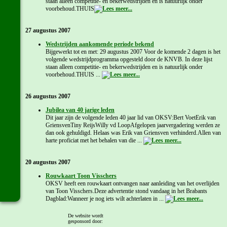
staan alleen competitie- en bekerwedstrijden en is natuurlijk onder
voorbehoud.THUIS
27 augustus 2007
Wedstrijden aankomende periode bekend
Bijgewerkt tot en met: 29 augustus 2007 Voor de komende 2 dagen is het
volgende wedstrijdprogramma opgesteld door de KNVB. In deze lijst
staan alleen competitie- en bekerwedstrijden en is natuurlijk onder
voorbehoud.THUIS ...
26 augustus 2007
Jubilea van 40 jarige leden
Dit jaar zijn de volgende leden 40 jaar lid van OKSV:Bert VoetErik van
GriensvenTiny ReijsWilly vd LoopAfgelopen jaarvergadering werden ze
dan ook gehuldigd. Helaas was Erik van Griensven verhinderd.Allen van
harte proficiat met het behalen van die ...
20 augustus 2007
Rouwkaart Toon Visschers
OKSV heeft een rouwkaart ontvangen naar aanleiding van het overlijden
van Toon Visschers.Deze advertentie stond vandaag in het Brabants
Dagblad:Wanneer je nog iets wilt achterlaten in ...
Wedstrijden aankomende periode bekend
De website wordt
gesponsord door:
Bijgewerkt tot en met: 29 augustus 2007 Voor de komende 9 dagen is het