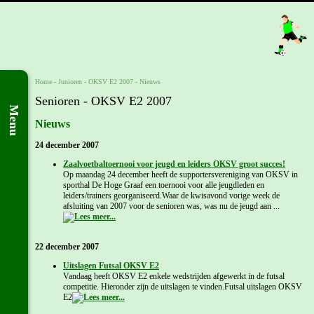
Home
- Junioren -
OKSV E2 2007
-
Nieuws
Senioren - OKSV E2 2007
Menu
Nieuws
24 december 2007
Zaalvoetbaltoernooi voor jeugd en leiders OKSV groot succes!
Op maandag 24 december heeft de supportersvereniging van OKSV in
sporthal De Hoge Graaf een toernooi voor alle jeugdleden en
leiders/trainers georganiseerd.Waar de kwisavond vorige week de
afsluiting van 2007 voor de senioren was, was nu de jeugd aan ...
22 december 2007
Uitslagen Futsal OKSV E2
Vandaag heeft OKSV E2 enkele wedstrijden afgewerkt in de futsal
competitie. Hieronder zijn de uitslagen te vinden.Futsal uitslagen OKSV
E2