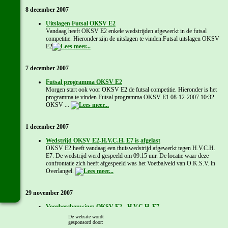
8 december 2007
Uitslagen Futsal OKSV E2
Vandaag heeft OKSV E2 enkele wedstrijden afgewerkt in de futsal
competitie. Hieronder zijn de uitslagen te vinden.Futsal uitslagen OKSV
E2
7 december 2007
Futsal programma OKSV E2
Morgen start ook voor OKSV E2 de futsal competitie. Hieronder is het
programma te vinden.Futsal programma OKSV E1 08-12-2007 10:32
OKSV ...
1 december 2007
Wedstrijd OKSV E2-H.V.C.H. E7 is afgelast
OKSV E2 heeft vandaag een thuiswedstrijd afgewerkt tegen H.V.C.H.
E7. De wedstrijd werd gespeeld om 09:15 uur. De locatie waar deze
confrontatie zich heeft afgespeeld was het Voetbalveld van O.K.S.V. in
Overlangel.
29 november 2007
Voorbeschouwing: OKSV E2 - H.V.C.H. E7
Zaterdag 1 december 2007 - 09:15 uurOKSV ...
De website wordt
gesponsord door: