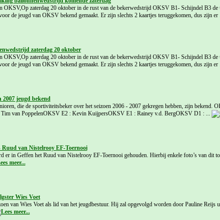
eiking ballonnenwedstrijd komende zaterdag
n OKSV,Op zaterdag 20 oktober in de rust van de bekerwedstrijd OKSV B1- Schijndel B3 de u
voor de jeugd van OKSV bekend gemaakt. Er zijn slechts 2 kaartjes teruggekomen, dus zijn er 
nenwedstrijd zaterdag 20 oktober
n OKSV,Op zaterdag 20 oktober in de rust van de bekerwedstrijd OKSV B1- Schijndel B3 de u
voor de jeugd van OKSV bekend gemaakt. Er zijn slechts 2 kaartjes teruggekomen, dus zijn er 
en 2007 jeugd bekend
ioren, die de sportiviteitsbeker over het seizoen 2006 - 2007 gekregen hebben, zijn bekend.
im van PoppelenOKSV E2 : Kevin KuijpersOKSV E1 : Rainey v.d. BergOKSV D1 : ...
 Ruud van Nistelrooy EF-Toernooi
d er in Geffen het Ruud van Nistelrooy EF-Toernooi gehouden. Hierbij enkele foto’s van dit t
lgster Wies Voet
eizoen van Wies Voet als lid van het jeugdbestuur. Hij zal opgevolgd worden door Pauline Reijs 