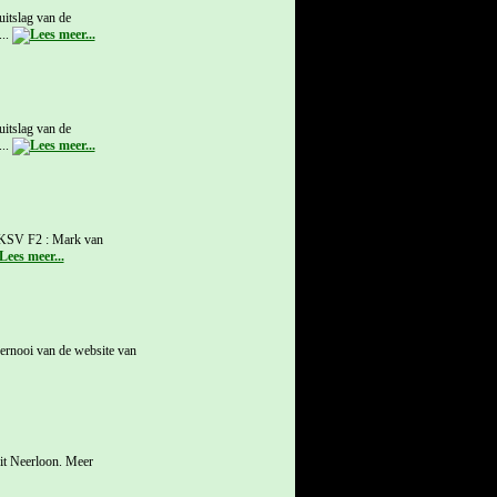
itslag van de
...
itslag van de
...
 OKSV F2 : Mark van
oernooi van de website van
uit Neerloon. Meer