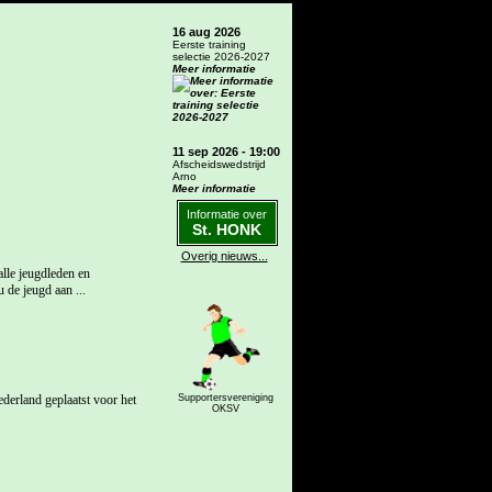
16 aug 2026
Eerste training
selectie 2026-2027
Meer informatie
11 sep 2026 - 19:00
Afscheidswedstrijd
Arno
Meer informatie
Informatie over
St. HONK
Overig nieuws...
lle jeugdleden en
 de jeugd aan ...
derland geplaatst voor het
Supportersvereniging
OKSV