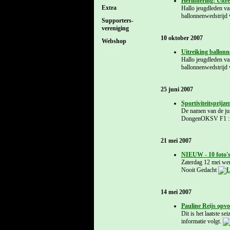
Herinnering: Uitr
Extra
Hallo jeugdleden va
ballonnenwedstrijd 
Supporters-
vereniging
10 oktober 2007
Webshop
Uitreiking ballon
Hallo jeugdleden va
ballonnenwedstrijd 
25 juni 2007
Sportiviteitsprijz
De namen van de jun
DongenOKSV F1 : T
21 mei 2007
NIEUW - 10 foto's
Zaterdag 12 mei wer
Nooit Gedacht
14 mei 2007
Pauline Reijs opvo
Dit is het laatste s
informatie volgt.