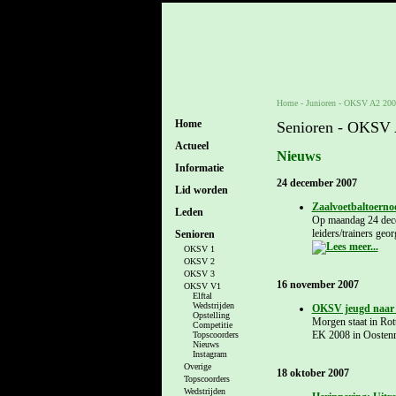
Home
- Junioren -
OKSV A2 200
Home
Senioren - OKSV
Actueel
Nieuws
Informatie
24 december 2007
Lid worden
Zaalvoetbaltoernoo
Leden
Op maandag 24 dece
leiders/trainers ge
Senioren
OKSV 1
OKSV 2
OKSV 3
16 november 2007
OKSV V1
Elftal
Wedstrijden
OKSV jeugd naar
Opstelling
Morgen staat in Rot
Competitie
EK 2008 in Oostenri
Topscoorders
Nieuws
Instagram
Overige
18 oktober 2007
Topscoorders
Wedstrijden