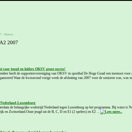
7
-
Nieuws
 A2 2007
i voor jeugd en leiders OKSV groot succes!
mber heeft de supportersvereniging van OKSV in sporthal De Hoge Graaf een toernooi voor a
organiseerd.Waar de kwisavond vorige week de afsluiting van 2007 voor de senioren was, was nu
 Nederland-Luxemburg
terdam de belangrijke wedstrijd Nederland tegen Luxemburg op het programma. Bij winst is Ne
jk en Zwitserland.Onze jeugd uit de B, C, D en E1 (2 spelers) en E2 ...