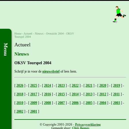
Home
- Actueel -
Nieuws
-
Overzicht 2004
-
OKSV
Tourspel 2004
Actueel
Menu
Nieuws
OKSV Tourspel 2004
Schrijf je in voor de
nieuwsbrief
of lees hem.
[
2026
]
-
[
2025
]
-
[
2024
]
-
[
2023
]
-
[
2022
]
-
[
2021
]
-
[
2020
]
-
[
2019
]
-
[
2018
]
-
[
2017
]
-
[
2016
]
-
[
2015
]
-
[
2014
]
-
[
2013
]
-
[
2012
]
-
[
2011
]
-
[
2010
]
-
[
2009
]
-
[
2008
]
-
[
2007
]
-
[
2006
]
-
[
2005
]
-
[
2004
]
-
[
2003
]
-
[
2002
]
-
[
2001
]
© Copyright 2001-2026 -
Privacyverklaring
Gemaakt door:
Chris Kamps