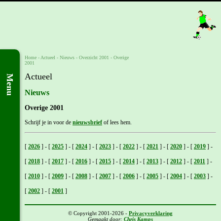
Home
- Actueel -
Nieuws
-
Overzicht 2001
-
Overige
2001
Actueel
Menu
Nieuws
Overige 2001
Schrijf je in voor de
nieuwsbrief
of lees hem.
[
2026
]
-
[
2025
]
-
[
2024
]
-
[
2023
]
-
[
2022
]
-
[
2021
]
-
[
2020
]
-
[
2019
]
-
[
2018
]
-
[
2017
]
-
[
2016
]
-
[
2015
]
-
[
2014
]
-
[
2013
]
-
[
2012
]
-
[
2011
]
-
[
2010
]
-
[
2009
]
-
[
2008
]
-
[
2007
]
-
[
2006
]
-
[
2005
]
-
[
2004
]
-
[
2003
]
-
[
2002
]
-
[
2001
]
© Copyright 2001-2026 -
Privacyverklaring
Gemaakt door:
Chris Kamps