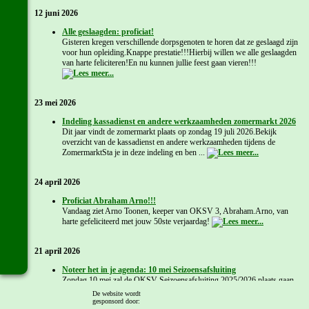
12 juni 2026
Alle geslaagden: proficiat!
Gisteren kregen verschillende dorpsgenoten te horen dat ze geslaagd zijn
voor hun opleiding.Knappe prestatie!!!Hierbij willen we alle geslaagden
van harte feliciteren!En nu kunnen jullie feest gaan vieren!!!
23 mei 2026
Indeling kassadienst en andere werkzaamheden zomermarkt 2026
Dit jaar vindt de zomermarkt plaats op zondag 19 juli 2026.Bekijk
overzicht van de kassadienst en andere werkzaamheden tijdens de
ZomermarktSta je in deze indeling en ben ...
24 april 2026
Proficiat Abraham Arno!!!
Vandaag ziet Arno Toonen, keeper van OKSV 3, Abraham.Arno, van
harte gefeliciteerd met jouw 50ste verjaardag!
21 april 2026
Noteer het in je agenda: 10 mei Seizoensafsluiting
Zondag 10 mei zal de OKSV Seizoensafsluiting 2025/2026 plaats gaan
vinden.Verder informatie volgt nog...
De website wordt
gesponsord door: