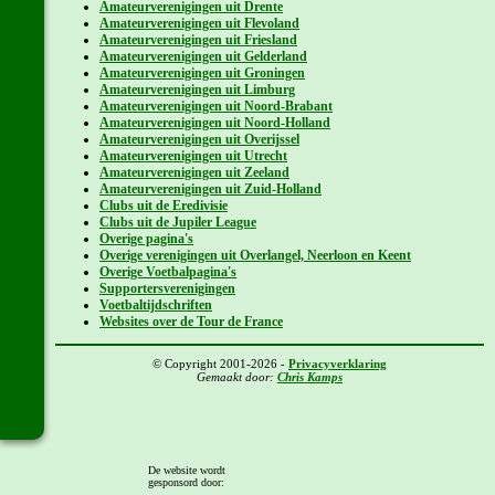
Amateurverenigingen uit Drente
Amateurverenigingen uit Flevoland
Amateurverenigingen uit Friesland
Amateurverenigingen uit Gelderland
Amateurverenigingen uit Groningen
Amateurverenigingen uit Limburg
Amateurverenigingen uit Noord-Brabant
Amateurverenigingen uit Noord-Holland
Amateurverenigingen uit Overijssel
Amateurverenigingen uit Utrecht
Amateurverenigingen uit Zeeland
Amateurverenigingen uit Zuid-Holland
Clubs uit de Eredivisie
Clubs uit de Jupiler League
Overige pagina's
Overige verenigingen uit Overlangel, Neerloon en Keent
Overige Voetbalpagina's
Supportersverenigingen
Voetbaltijdschriften
Websites over de Tour de France
© Copyright 2001-2026 -
Privacyverklaring
Gemaakt door:
Chris Kamps
De website wordt
gesponsord door: