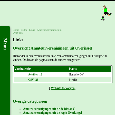
Home
- Extra -
Links
-
Amateurverenigingen uit
Overijssel
Links
Menu
Overzicht Amateurverenigingen uit Overijssel
Hieronder is een overzicht van links van amateurverenigingen uit Overijssel te
vinden. Onderaan de pagina staan de andere categorieën.
Voetbalclubs
Plaats
Achilles '12
Hengelo OV
CSV '28
Zwolle
[
Website toevoegen
]
Overige categorieën
Amateurverenigingen uit de 5e klasse C
Amateurverenigingen uit de regio Overlangel