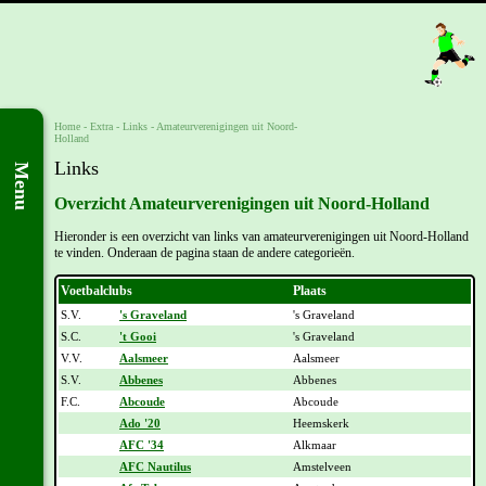
Home
- Extra -
Links
-
Amateurverenigingen uit Noord-
Holland
Links
Menu
Overzicht Amateurverenigingen uit Noord-Holland
Hieronder is een overzicht van links van amateurverenigingen uit Noord-Holland
te vinden. Onderaan de pagina staan de andere categorieën.
Voetbalclubs
Plaats
S.V.
's Graveland
's Graveland
S.C.
't Gooi
's Graveland
V.V.
Aalsmeer
Aalsmeer
S.V.
Abbenes
Abbenes
F.C.
Abcoude
Abcoude
Ado '20
Heemskerk
AFC '34
Alkmaar
AFC Nautilus
Amstelveen