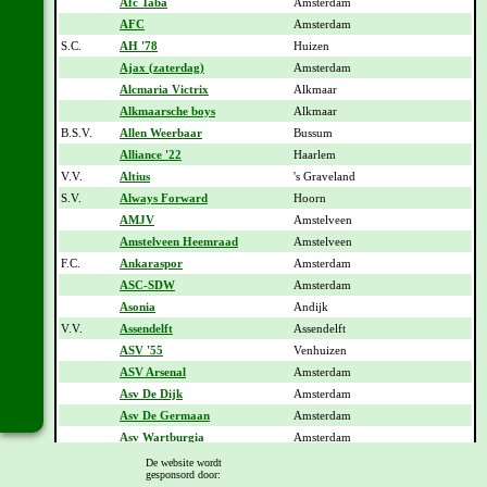
Afc Taba
Amsterdam
AFC
Amsterdam
S.C.
AH '78
Huizen
Ajax (zaterdag)
Amsterdam
Alcmaria Victrix
Alkmaar
Alkmaarsche boys
Alkmaar
B.S.V.
Allen Weerbaar
Bussum
Alliance '22
Haarlem
V.V.
Altius
's Graveland
S.V.
Always Forward
Hoorn
AMJV
Amstelveen
Amstelveen Heemraad
Amstelveen
F.C.
Ankaraspor
Amsterdam
ASC-SDW
Amsterdam
Asonia
Andijk
V.V.
Assendelft
Assendelft
ASV '55
Venhuizen
ASV Arsenal
Amsterdam
Asv De Dijk
Amsterdam
Asv De Germaan
Amsterdam
Asv Wartburgia
Amsterdam
ASV
Ankeveen
De website wordt
gesponsord door:
Avv Sloterdijk
Amsterdam