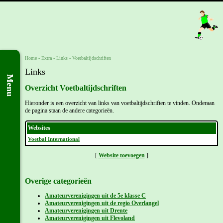
Home
- Extra -
Links
-
Voetbaltijdschriften
Links
Menu
Overzicht Voetbaltijdschriften
Hieronder is een overzicht van links van voetbaltijdschriften te vinden. Onderaan
de pagina staan de andere categorieën.
Websites
Voetbal International
[
Website toevoegen
]
Overige categorieën
Amateurverenigingen uit de 5e klasse C
Amateurverenigingen uit de regio Overlangel
Amateurverenigingen uit Drente
Amateurverenigingen uit Flevoland