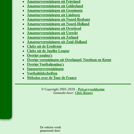
Amateurverenigingen uit Friesland
Amateurverenigingen uit Gelderland
Amateurverenigingen uit Groningen
Amateurverenigingen uit Limburg
Amateurverenigingen uit Noord-Brabant
Amateurverenigingen uit Noord-Holland
Amateurverenigingen uit Overijssel
Amateurverenigingen uit Utrecht
Amateurverenigingen uit Zeeland
Amateurverenigingen uit Zuid-Holland
Clubs uit de Eredivisie
Clubs uit de Jupiler League
Overige pagina's
Overige verenigingen uit Overlangel, Neerloon en Keent
Overige Voetbalpagina's
Supportersverenigingen
Voetbaltijdschriften
Websites over de Tour de France
© Copyright 2001-2026 -
Privacyverklaring
Gemaakt door:
Chris Kamps
De website wordt
gesponsord door: