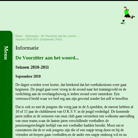
Home
- Informatie -
De Voorzitter aan het woord... -
Seizoen 2010-2011 (September 2010)
Informatie
Menu
De Voorzitter aan het woord...
Seizoen 2010-2011
September 2010
De dagen worden weer korter, dat betekend dat het voetbalseizoen weer gaat
beginnen. De jeugd gaat weer vroeg in de avond naar het trainingsveld en de
verlichting aan de overlangelseweg is iedere avond weer ontstoken. Een
vertrouwd beeld waar we heel erg aan zijn gewend zonder het zelf te beseffen.
Dat is ook zo met de jongens die vorig jaar in de A speelden, de meeste hebben al
10 of 11 jaar de clubkleuren van O.K.S.V. in de jeugd verdedigd. De komende
jaren zullen ze de senioren van onze club gaan versterken een welkome aanvulling
van onze teams,waar de laatste jaren verschillende voetballers de
pensioengerechtigde leeftijd van een voetballer hadden bereikt. Mooi om te
constateren dat de er ook jongens zijn die of een stapje terug doen en bij de
vrienden uit herpen gaan voetballen,en de ander een stapje omhoog wil en na