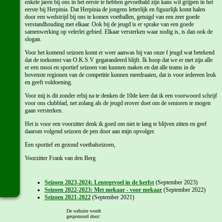
enkele jaren bij ons in het eerste te hebben gevoetbald zijn kans wil grijpen in het
eerste bij Herpinia. Dat Herpinia de jongens letterlijk en figuurlijk komt halen
door een wedstrijd bij ons te komen voetballen, getuigd van een zeer goede
verstandhouding met elkaar. Ook bij de jeugd is er sprake van een goede
samenwerking op velerlei gebied. Elkaar versterken waar nodig is, is dan ook de
slogan.
Voor het komend seizoen komt er weer aanwas bij van onze f jeugd wat betekend
dat de toekomst van O.K.S.V gegarandeerd blijft. Ik hoop dat we er met zijn alle
er een mooi en sportief seizoen van kunnen maken en dat alle teams in de
bovenste regionen van de competitie kunnen meedraaien, dat is voor iedereen leuk
en geeft voldoening.
Voor mij is dit zonder erbij na te denken de 10de keer dat ik een voorwoord schrijf
voor ons clubblad, net zolang als de jeugd erover doet om de senioren te mogen
gaan versterken.
Het is voor een voorzitter denk ik goed om niet te lang te blijven zitten en geef
daarom volgend seizoen de pen door aan mijn opvolger.
Een sportief en gezond voetbalseizoen,
Voorzitter Frank van den Berg
Seizoen 2023-2024: Lentegevoel in de herfst
(September 2023)
Seizoen 2022-2023: Met mekaar - voor mekaar
(September 2022)
Seizoen 2021-2022
(September 2021)
Seizoen 2020-2021
(September 2020)
De website wordt
Seizoen 2018-2019
(Augustus 2018)
gesponsord door:
Seizoen 2017-2018
(Augustus 2017)