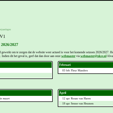
erjaardagen
 V1
l 2026/2027
 gewerkt om te zorgen dat de website weer actueel is voor het komende seizoen 2026/2027. Het
t. Indien dit het geval is, geef dat dan door aan onze
webmaster
via
webmaster@oksv.nl
Alvas
Februari
03 feb
Fleur Manders
n
April
in maart
12 apr
Rosan van Haren
19 apr
Senne van Heumen