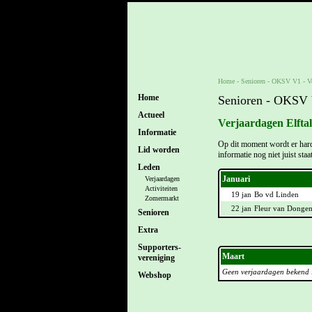
Home
- Senioren -
OKSV V1
-
V
Home
Senioren - OKSV
Actueel
Verjaardagen Elfta
Informatie
Op dit moment wordt er hard
Lid worden
informatie nog niet juist staa
Leden
Januari
Verjaardagen
Activiteiten
19 jan
Bo vd Linden
Zomermarkt
22 jan
Fleur van Donge
Senioren
Extra
Supporters-
Maart
vereniging
Geen verjaardagen bekend 
Webshop