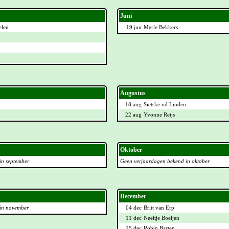
Juni
elen
19 jun
Merle Bekkers
Augustus
18 aug
Sietske vd Linden
22 aug
Yvonne Reijs
Oktober
in september
Geen verjaardagen bekend in oktober
December
in november
04 dec
Britt van Erp
11 dec
Neeltje Boeijen
15 dec
Robin Barten