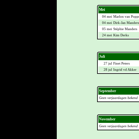
Mei
04 mei
Marlon van Popp
04 mei
Dirk-Jan Manders
05 mei
Stéphie Manders
24 mei
Kim Derks
Juli
27 jul
Finet Peters
28 jul
Ingrid vd Akker
September
Geen verjaardagen bekend 
November
Geen verjaardagen bekend 