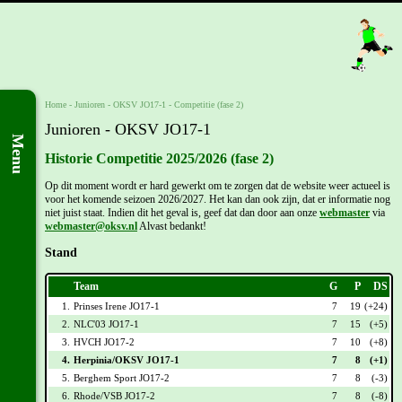
Home
- Junioren -
OKSV JO17-1
-
Competitie (fase 2)
Junioren - OKSV JO17-1
Menu
Historie Competitie 2025/2026 (fase 2)
Op dit moment wordt er hard gewerkt om te zorgen dat de website weer actueel is
voor het komende seizoen 2026/2027. Het kan dan ook zijn, dat er informatie nog
niet juist staat. Indien dit het geval is, geef dat dan door aan onze
webmaster
via
webmaster@oksv.nl
Alvast bedankt!
Stand
Team
G
P
DS
1.
Prinses Irene JO17-1
7
19
(+24)
2.
NLC'03 JO17-1
7
15
(+5)
3.
HVCH JO17-2
7
10
(+8)
4.
Herpinia/OKSV JO17-1
7
8
(+1)
5.
Berghem Sport JO17-2
7
8
(-3)
6.
Rhode/VSB JO17-2
7
8
(-8)