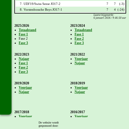
7.
UDI'19/Swiss Sense JO17-2
7
7
(-3)
8.
Vorstenbossche Boys JO17-1
7
4
(-24)
Laatst bijgewerkt:
6 januari 2026 / 9:46:50 uur
2025/2026
2023/2024
Totaalstand
Totaalstand
Fase 1
Fase 1
Fase 2
Fase 2
Fase 3
Fase 3
2022/2023
2021/2022
Najaar
Voorjaar
Fase 1
Najaar
Fase 2
Fase 3
2019/2020
2018/2019
Voorjaar
Voorjaar
Najaar
Najaar
2017/2018
2016/2017
Voorjaar
Voorjaar
Najaar
Najaar
De website wordt
gesponsord door: