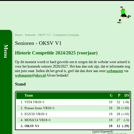
Home
- Senioren -
OKSV V1
-
Competitie (voorjaar)
Senioren - OKSV V1
Menu
Historie Competitie 2024/2025 (voorjaar)
Op dit moment wordt er hard gewerkt om te zorgen dat de website weer actueel is
voor het komende seizoen 2026/2027. Het kan dan ook zijn, dat er informatie nog
niet juist staat. Indien dit het geval is, geef dat dan door aan onze
webmaster
via
webmaster@oksv.nl
Alvast bedankt!
Stand
Team
G
P
DS
1.
VITA VR18+1
19
32
(+8)
2.
Prinses Irene VR18+1
16
30
(+16)
3.
EGS'20 VR18+1
19
28
(+10)
4.
MOSA'14 VR18+1
19
27
(-5)
5.
OKSV V1
19
12
(-29)
Laatst bijgewerkt: