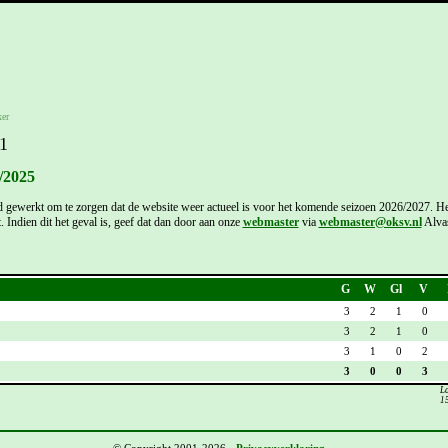
er
1
/2025
 gewerkt om te zorgen dat de website weer actueel is voor het komende seizoen 2026/2027. Het
t. Indien dit het geval is, geef dat dan door aan onze
webmaster
via
webmaster@oksv.nl
Alvas
G
W
Gl
V
3
2
1
0
3
2
1
0
3
1
0
2
3
0
0
3
La
15
© Copyright 2001-2026 -
Privacyverklaring