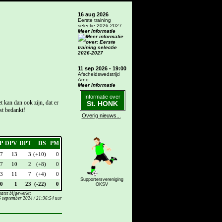
16 aug 2026
Eerste training
selectie 2026-2027
Meer informatie
11 sep 2026 - 19:00
Afscheidswedstrijd
Arno
Meer informatie
Informatie over
 kan dan ook zijn, dat er
St. HONK
t bedankt!
Overig nieuws...
P
DPV
DPT
DS
PM
7
13
3
(+10)
0
7
10
2
(+8)
0
3
11
7
(+4)
0
Supportersvereniging
0
1
23
(-22)
0
OKSV
atst bijgewerkt:
 september 2024 / 21:36:54 uur