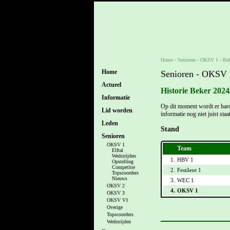
Home
- Senioren -
OKSV 1
-
Bek
Home
Senioren - OKSV 
Actueel
Historie Beker 2024
Informatie
Op dit moment wordt er hard
Lid worden
informatie nog niet juist staa
Leden
Stand
Senioren
OKSV 1
Team
Elftal
Wedstrijden
1.
HBV 1
Opstelling
Competitie
2.
Festilent 1
Topscoorders
Nieuws
3.
WEC 1
OKSV 2
4.
OKSV 1
OKSV 3
OKSV V1
Overige
Topscoorders
Wedstrijden