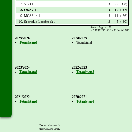
7.
VCO 1
18
22
(-8)
8.
OKSV 1
18
12
(-37)
9.
MOSA'14 1
18
11
(-26)
10.
Sportclub Loosbroek 1
18
5
(-40)
Laatst bijgewerkt:
12 augustus 2025 / 15:51:53 uur
2025/2026
2024/2025
Totaalstand
Totaalstand
2023/2024
2022/2023
Totaalstand
Totaalstand
2021/2022
2020/2021
Totaalstand
Totaalstand
De website wordt
2019/2020
2018/2019
gesponsord door:
Totaalstand
Totaalstand