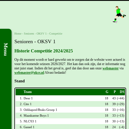
Home
- Senioren -
OKSV 1
-
Competitie
Senioren - OKSV 1
Menu
Historie Competitie 2024/2025
Op dit moment wordt er hard gewerkt om te zorgen dat de website weer actueel is
voor het komende seizoen 2026/2027. Het kan dan ook zijn, dat er informatie nog
niet juist staat. Indien dit het geval is, geef dat dan door aan onze
webmaster
via
webmaster@oksv.nl
Alvast bedankt!
Stand
Team
G
P
DS
1.
Deso 1
18
43
(+44)
2.
Cito 1
18
39
(+29)
3.
Odiliapeel/Braks Groep 1
18
33
(+16)
4.
Maaskantse Boys 1
18
33
(+13)
5.
NLC'03 1
18
30
(+13)
6.
Gassel 1
18
24
(-4)