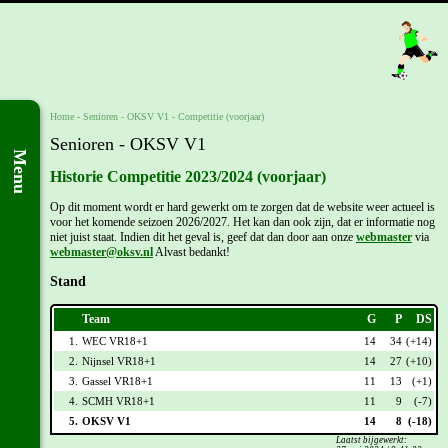
Home
- Senioren -
OKSV V1
-
Competitie (voorjaar)
Senioren - OKSV V1
Menu
Historie Competitie 2023/2024 (voorjaar)
Op dit moment wordt er hard gewerkt om te zorgen dat de website weer actueel is
voor het komende seizoen 2026/2027. Het kan dan ook zijn, dat er informatie nog
niet juist staat. Indien dit het geval is, geef dat dan door aan onze
webmaster
via
webmaster@oksv.nl
Alvast bedankt!
Stand
Team
G
P
DS
1.
WEC VR18+1
14
34
(+14)
2.
Nijnsel VR18+1
14
27
(+10)
3.
Gassel VR18+1
11
13
(+1)
4.
SCMH VR18+1
11
9
(-7)
5.
OKSV V1
14
8
(-18)
Laatst bijgewerkt: