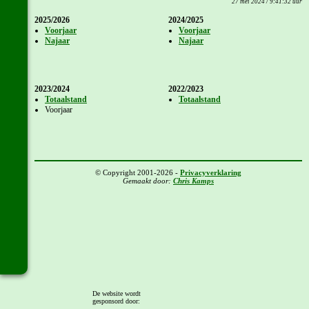
27 mei 2024 / 9:41:32 uur
2025/2026
2024/2025
Voorjaar
Voorjaar
Najaar
Najaar
2023/2024
2022/2023
Totaalstand
Totaalstand
Voorjaar
© Copyright 2001-2026 -
Privacyverklaring
Gemaakt door:
Chris Kamps
De website wordt
gesponsord door: