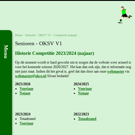
Home
- Senioren -
OKSV V1
-
Competitie (najaar)
Senioren - OKSV V1
Menu
Historie Competitie 2023/2024 (najaar)
Op dit moment wordt er hard gewerkt om te zorgen dat de website weer actueel is
voor het komende seizoen 2026/2027. Het kan dan ook zijn, dat er informatie nog
niet juist staat. Indien dit het geval is, geef dat dan door aan onze
webmaster
via
webmaster@oksv.nl
Alvast bedankt!
2025/2026
2024/2025
Voorjaar
Voorjaar
Najaar
Najaar
2023/2024
2022/2023
Totaalstand
Totaalstand
Voorjaar