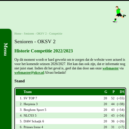
Home
- Senioren -
OKSV 2
-
Competitie
Senioren - OKSV 2
Menu
Historie Competitie 2022/2023
Op dit moment wordt er hard gewerkt om te zorgen dat de website weer actueel is
voor het komende seizoen 2026/2027. Het kan dan ook zijn, dat er informatie nog
niet juist staat. Indien dit het geval is, geef dat dan door aan onze
webmaster
via
webmaster@oksv.nl
Alvast bedankt!
Stand
Team
G
P
DS
1.
SV TOP 7
20
52
(+55)
2.
Herpinia 3
20
44
(+38)
3.
Berghem Sport 5
20
43
(+54)
4.
NLC'03 5
20
43
(+34)
5.
DAW Schaijk 6
20
36
(+26)
6.
Prinses Irene 4
20
31
(+7)