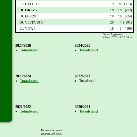
7.
HVCH 11
19
26
(+13)
8.
OKSV 2
19
19
(-12)
9.
EGS'20 8
19
16
(-24)
10.
VESTA'19 5
20
4
(-101)
11.
VITA 4
19
3
(-90)
Laatst bijgewerkt:
23 mei 2023 / 9:37:50 uur
2025/2026
2024/2025
Totaalstand
Totaalstand
2023/2024
2022/2023
Totaalstand
Totaalstand
2021/2022
2020/2021
Totaalstand
Totaalstand
De website wordt
gesponsord door: