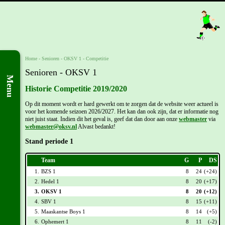
Home
- Senioren -
OKSV 1
-
Competitie
Senioren - OKSV 1
Menu
Historie Competitie 2019/2020
Op dit moment wordt er hard gewerkt om te zorgen dat de website weer actueel is
voor het komende seizoen 2026/2027. Het kan dan ook zijn, dat er informatie nog
niet juist staat. Indien dit het geval is, geef dat dan door aan onze
webmaster
via
webmaster@oksv.nl
Alvast bedankt!
Stand periode 1
Team
G
P
DS
1.
BZS 1
8
24
(+24)
2.
Hedel 1
8
20
(+17)
3.
OKSV 1
8
20
(+12)
4.
SBV 1
8
15
(+11)
5.
Maaskantse Boys 1
8
14
(+5)
6.
Ophemert 1
8
11
(-2)