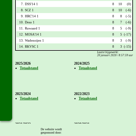
7.
DSS'14 1
8
10
(0)
8.
SCZ 1
8
10
(-6)
9.
HRC'14 1
8
8
(-5)
10.
Deso 1
8
7
(-6)
11.
Ruwaard 1
8
5
(-9)
12.
MOSA'14 1
8
5
(-17)
13.
Wadenoijen 1
8
3
(-9)
14.
RKVSC 1
8
3
(-15)
Laatst bijgewerkt:
20 januari 2020 / 8:57:59 uur
2025/2026
2024/2025
Totaalstand
Totaalstand
2023/2024
2022/2023
Totaalstand
Totaalstand
2021/2022
2020/2021
Totaalstand
Totaalstand
De website wordt
gesponsord door: