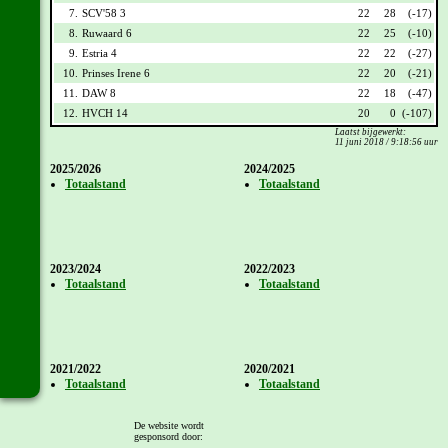
7.
SCV'58 3
22
28
(-17)
8.
Ruwaard 6
22
25
(-10)
9.
Estria 4
22
22
(-27)
10.
Prinses Irene 6
22
20
(-21)
11.
DAW 8
22
18
(-47)
12.
HVCH 14
20
0
(-107)
Laatst bijgewerkt:
11 juni 2018 / 9:18:56 uur
2025/2026
2024/2025
Totaalstand
Totaalstand
2023/2024
2022/2023
Totaalstand
Totaalstand
2021/2022
2020/2021
Totaalstand
Totaalstand
De website wordt
gesponsord door: