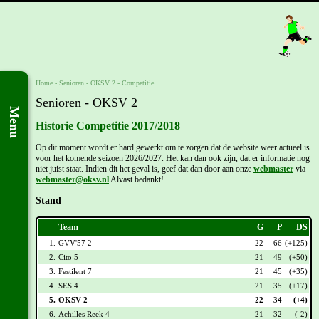
Home
- Senioren -
OKSV 2
-
Competitie
Senioren - OKSV 2
Menu
Historie Competitie 2017/2018
Op dit moment wordt er hard gewerkt om te zorgen dat de website weer actueel is
voor het komende seizoen 2026/2027. Het kan dan ook zijn, dat er informatie nog
niet juist staat. Indien dit het geval is, geef dat dan door aan onze
webmaster
via
webmaster@oksv.nl
Alvast bedankt!
Stand
Team
G
P
DS
1.
GVV'57 2
22
66
(+125)
2.
Cito 5
21
49
(+50)
3.
Festilent 7
21
45
(+35)
4.
SES 4
21
35
(+17)
5.
OKSV 2
22
34
(+4)
6.
Achilles Reek 4
21
32
(-2)