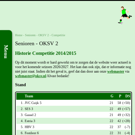
Home
- Senioren -
OKSV 2
-
Competitie
Senioren - OKSV 2
Menu
Historie Competitie 2014/2015
Op dit moment wordt er hard gewerkt om te zorgen dat de website weer actueel is
voor het komende seizoen 2026/2027. Het kan dan ook zijn, dat er informatie nog
niet juist staat. Indien dit het geval is, geef dat dan door aan onze
webmaster
via
webmaster@oksv.nl
Alvast bedankt!
Stand
Team
G
P
DS
1.
JVC Cuijk 5
21
58
(+50)
2.
SES 3
22
49
(+57)
3.
Gassel 2
21
49
(+32)
4.
Estria 3
22
42
(+28)
5.
HBV 3
22
37
(-7)
6.
Festilent 6
22
31
(-4)