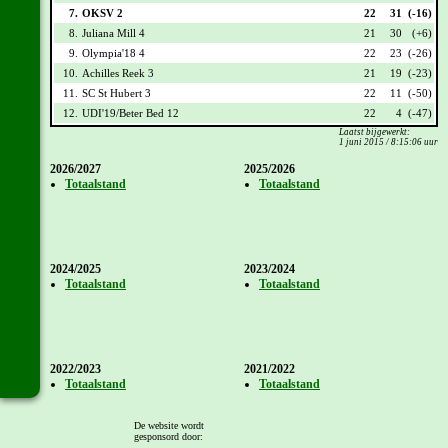
7.
OKSV 2
22
31
(-16)
8.
Juliana Mill 4
21
30
(+6)
9.
Olympia'18 4
22
23
(-26)
10.
Achilles Reek 3
21
19
(-23)
11.
SC St Hubert 3
22
11
(-50)
12.
UDI'19/Beter Bed 12
22
4
(-47)
Laatst bijgewerkt:
1 juni 2015 / 8:15:06 uur
2026/2027
2025/2026
Totaalstand
Totaalstand
2024/2025
2023/2024
Totaalstand
Totaalstand
2022/2023
2021/2022
Totaalstand
Totaalstand
De website wordt
gesponsord door: