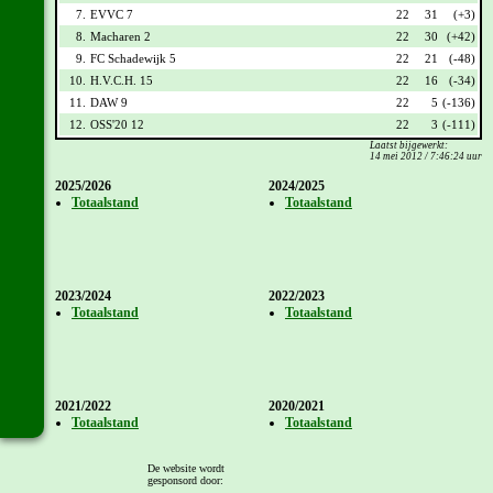
7.
EVVC 7
22
31
(+3)
8.
Macharen 2
22
30
(+42)
9.
FC Schadewijk 5
22
21
(-48)
10.
H.V.C.H. 15
22
16
(-34)
11.
DAW 9
22
5
(-136)
12.
OSS'20 12
22
3
(-111)
Laatst bijgewerkt:
14 mei 2012 / 7:46:24 uur
2025/2026
2024/2025
Totaalstand
Totaalstand
2023/2024
2022/2023
Totaalstand
Totaalstand
2021/2022
2020/2021
Totaalstand
Totaalstand
De website wordt
gesponsord door: