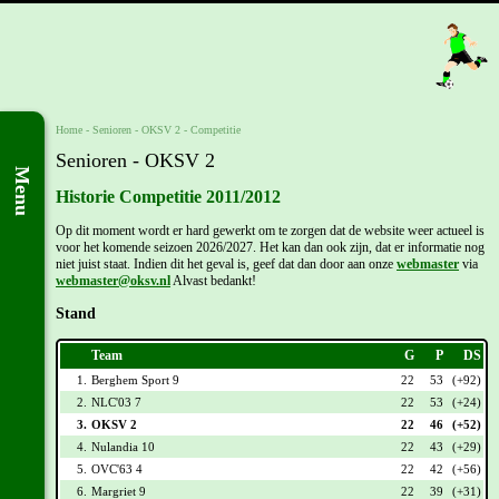
Home
- Senioren -
OKSV 2
-
Competitie
Senioren - OKSV 2
Menu
Historie Competitie 2011/2012
Op dit moment wordt er hard gewerkt om te zorgen dat de website weer actueel is
voor het komende seizoen 2026/2027. Het kan dan ook zijn, dat er informatie nog
niet juist staat. Indien dit het geval is, geef dat dan door aan onze
webmaster
via
webmaster@oksv.nl
Alvast bedankt!
Stand
Team
G
P
DS
1.
Berghem Sport 9
22
53
(+92)
2.
NLC'03 7
22
53
(+24)
3.
OKSV 2
22
46
(+52)
4.
Nulandia 10
22
43
(+29)
5.
OVC'63 4
22
42
(+56)
6.
Margriet 9
22
39
(+31)