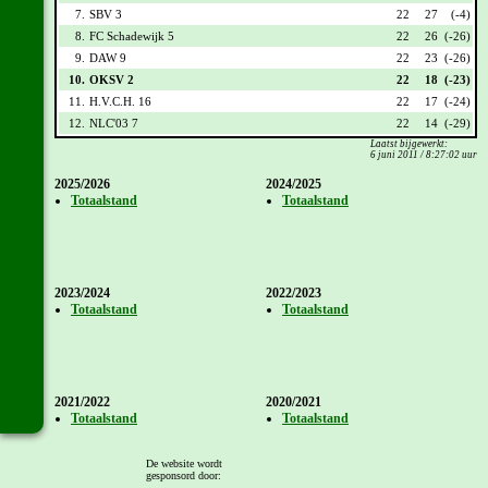
7.
SBV 3
22
27
(-4)
8.
FC Schadewijk 5
22
26
(-26)
9.
DAW 9
22
23
(-26)
10.
OKSV 2
22
18
(-23)
11.
H.V.C.H. 16
22
17
(-24)
12.
NLC'03 7
22
14
(-29)
Laatst bijgewerkt:
6 juni 2011 / 8:27:02 uur
2025/2026
2024/2025
Totaalstand
Totaalstand
2023/2024
2022/2023
Totaalstand
Totaalstand
2021/2022
2020/2021
Totaalstand
Totaalstand
De website wordt
gesponsord door: