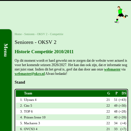
Home
- Senioren -
OKSV 2
-
Competitie
Senioren - OKSV 2
Menu
Historie Competitie 2010/2011
Op dit moment wordt er hard gewerkt om te zorgen dat de website weer actueel is
voor het komende seizoen 2026/2027. Het kan dan ook zijn, dat er informatie nog
niet juist staat. Indien dit het geval is, geef dat dan door aan onze
webmaster
via
webmaster@oksv.nl
Alvast bedankt!
Stand
Team
G
P
DS
1.
Ulysses 4
21
51
(+43)
2.
Cito 5
22
49
(+30)
3.
TOP 6
22
48
(+28)
4.
Prinses Irene 10
22
40
(+20)
5.
Macharen 3
22
34
(+4)
6.
OVC'63 4
21
33
(+7)